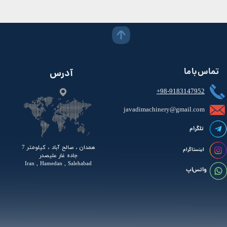
تماس با ما
آدرس
+98-9183147952
javadimachinery@gmail.com​​​​​​​​
تلگرام
همدان ، صالح آباد ، کیلومتر 7
اینستاگرام
جاده غار علیصدر
Iran , Hamedan , Salehabad
واتس اپ