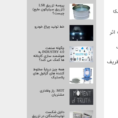
پروسه تزریق LSR
ری
(تزریق سیلیکون مایع)
چیست؟
خط تولید چراغ خودرو
اثر
چگونه صنعت
INDUSTRY 4.0 به
هوشمند سازی کارخانه
ها کمک می کند؟
ظریف
همه چیز دربارۀ مخلوط
کننده های گرانول های
پلاستیک
MOT: راز وفاداری
مشتریان
دلایل شکست
تولیدکنندگان در تزریق