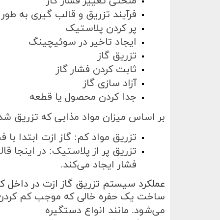
منحنی تغییر فشار گاز
فرآیند تزریق و قالب گیری به طور
پر کردن پلاستیک
ایجاد تاخیر‌ در سوئیچینگ
تزریق گاز
ثابت کردن فشار گاز
آزاد سازی گاز
جدا کردن محصول یا قطعه
بر اساس میزان مواد مذابی که تزریق شد
تزریق مواد کم: گاز ازت ابتدا با
تزریق پر از پلاستیک: در اینجا قال
فشار ایجاد می‌کند
.
عملکرد سیستم تزریق گاز ازت در داخل ک
ساخت یک حفره خالی که موجب کم کردن م
می‌شود. مانند انواع دستگیره