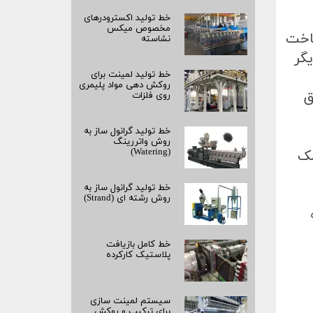
خط تولید اکسترودرهای
مخصوص میکس
اخت
نشاسته
گر
خط تولید لمینت برای
روکش‌ دهی مواد پلیمری
ق
روی فلزات
خط تولید گرانول ساز به
روش واتررینگ
(Watering)
 کمک
خط تولید گرانول ساز به
روش رشته‌ ای (Strand)
خط کامل بازیافت
پلاستیک کارکرده
سیستم لمینت‌ سازی
برای ترکیب و روکش‌