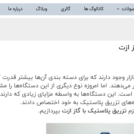
ولات
کاتالوگ ها
گالری
وبلاگ
درباره ما
خط تولید ظروف پلاستیک بادی(دستگاه تزریق پلاستیک بادی)
لید گرانول پلاستیک ( دستگاه کامپاند و بازیافت ) و تجهیزات وابس
ز ازت
خط شستشوی نایلون و تجهیزات وابسته
سیلندر و مارپیچ اکسترودر
ازار وجود دارند که برای دسته بندی آن‌ها بیشتر قدرت 
سایر محصولات ( توقف تولید )
می‌دهند. اما امروزه نوع دیگری از این دستگاه‌ها را مش
ز است. این دستگاه‌‌ها به واسطه مزایای زیادی که دارند
گاه‌های تزریق پلاستیک به خود اختصاص دادند
.
زم
تزریق پلاستیک با گاز ازت
بپردازیم
.