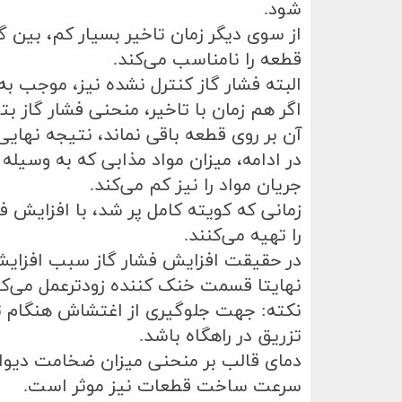
شود
.
از سوی دیگر زمان تاخیر بسیار کم، بین گ
قطعه را نامناسب می‌کند
.
البته فشار گاز کنترل نشده نیز، موجب ب
اگر هم زمان با‌ تاخیر، منحنی فشار گاز ب
آن بر روی قطعه باقی نماند، نتیجه نهای
در ادامه، میزان مواد مذابی که به وسیل
جریان مواد را نیز کم می‌کند
.
زمانی که کویته کامل پر شد، با افزایش فش
را تهیه می‌کنند
.
در حقیقت افزایش فشار گاز سبب افزایش
نهایتا قسمت خنک کننده زودترعمل می‌ک
نکته: جهت جلوگیری از اغتشاش هنگام تز
تزریق در راهگاه باشد
.
دمای قالب بر منحنی میزان ضخامت دیوار
سرعت ساخت قطعات نیز موثر است
.