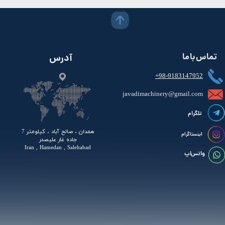
تماس با ما
آدرس
+98-9183147952
javadimachinery@gmail.com​​​​​​​​
تلگرام
همدان ، صالح آباد ، کیلومتر 7
اینستاگرام
جاده غار علیصدر
Iran , Hamedan , Salehabad
واتس اپ