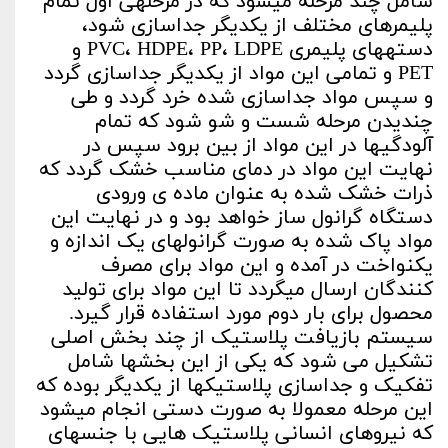
شامل چند مرحله می­شود که در مرحله­ی اول تمام
پلیمرهای مختلف از یکدیگر جداسازی شود،
دسته­های پلیمری PVC، HDPE، PP، LDPE و
PET و تمامی این مواد از یکدیگر جداسازی گردد
و سپس مواد جداسازی شده خرد گردد و طی
چندیدن مرحله شست و شو شود که تمام
آلودگی­ها در این مواد از بین برود سپس در
نهایت این مواد در دمای مناسب خشک گردد که
ذرات خشک شده به عنوان ماده ی ورودی
دستگاه گرانول ساز خواهد بود و در نهایت این
مواد پاک شده به صورت گرانول­های یک اندازه و
یکنواخت در آمده و این مواد برای مصرف
کنندگان ارسال می­گردد تا این مواد برای تولید
محصول برای بار دوم مورد استفاده قرار گیرد.
سیستم بازیافت پلاستیک از چند بخش اصلی
تشکیل می شود که یکی از این بخش­ها شامل
تفکیک و جداسازی پلاستیک­ها از یکدیگر بوده که
این مرحله معمولا به صورت دستی انجام می­شود
که نیروهای انسانی پلاستیک­ هایی با جنس­های