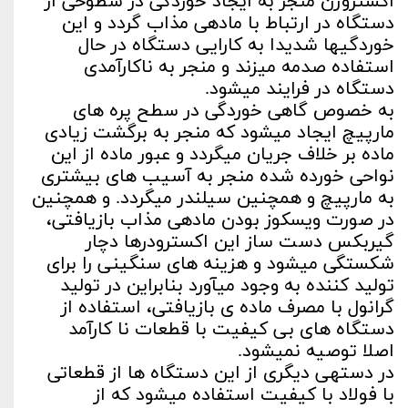
اکستروژن منجر به ایجاد خوردگی در سطوحی از
دستگاه در ارتباط با ماده­ی مذاب گردد و این
خوردگی­ها شدیدا به کارایی دستگاه در حال
استفاده صدمه می­زند و منجر به ناکارآمدی
دستگاه در فرایند می­شود.
به خصوص گاهی خوردگی در سطح پره­ های
مارپیچ ایجاد می­شود که منجر به برگشت زیادی
ماده بر خلاف جریان می­گردد و عبور ماده از این
نواحی خورده شده منجر به آسیب ­های بیشتری
به مارپیچ و همچنین سیلندر می­گردد. و همچنین
در صورت ویسکوز بودن ماده­ی مذاب بازیافتی،
گیربکس دست ساز این اکسترودرها دچار
شکستگی می­شود و هزینه­ های سنگینی را برای
تولید کننده به وجود می­آورد بنابراین در تولید
گرانول با مصرف ماده ی بازیافتی، استفاده از
دستگاه های بی کیفیت با قطعات نا کارآمد
اصلا توصیه نمی­شود.
در دسته­ی دیگری از این دستگاه ها از قطعاتی
با فولاد با کیفیت استفاده می­شود که از