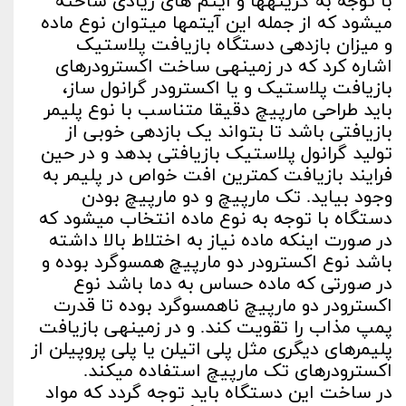
با توجه به گزینه­ها و آیتم های زیادی ساخته
می­شود که از جمله این آیتم­ها می­توان نوع ماده
و میزان بازدهی دستگاه بازیافت پلاستیک
اشاره کرد که در زمینه­ی ساخت اکسترودرهای
بازیافت پلاستیک و یا اکسترودر گرانول ساز،
باید طراحی مارپیچ دقیقا متناسب با نوع پلیمر
بازیافتی باشد تا بتواند یک بازدهی خوبی از
تولید گرانول پلاستیک بازیافتی بدهد و در حین
فرایند بازیافت کمترین افت خواص در پلیمر به
وجود بیاید. تک مارپیچ و دو مارپیچ بودن
دستگاه با توجه به نوع ماده انتخاب می­شود که
در صورت اینکه ماده نیاز به اختلاط بالا داشته
باشد نوع اکسترودر دو مارپیچ همسوگرد بوده و
در صورتی که ماده حساس به دما باشد نوع
اکسترودر دو مارپیچ ناهمسوگرد بوده تا قدرت
پمپ مذاب را تقویت کند. و در زمینه­ی بازیافت
پلیمرهای دیگری مثل پلی اتیلن یا پلی پروپیلن از
اکسترودرهای تک مارپیچ استفاده می­کند.
در ساخت این دستگاه باید توجه گردد که مواد