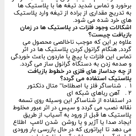
برخورد و تماس شدید تیغه ها با پلاستیک ها
به تدریج مقداری از براده از تیغه وارد پلاستیک
های خرد شده می شود.
اشکالات وجود فلزات در پلاستیک ها در زمان
بازیافت چیست؟
علاوه بر این که موجب ناخالصی محصول می
گردد, هنگام گرانول کردن پلاستیک ها در اثر
تماس این فلزات با پیچ یا ماردون باعث خوردگی
و صدمه زدن به دستگاه گرانول ساز می گردد.
از چه جداساز های فلزی در خطوط بازیافت
پلاستیک استفاده می گردد؟
۱ . شناساگر فلز یا اصطلاحا" متال دتکتور
۲ . آهن رباهای شبکه ای
در استفاده از شناساگر این وسیله روی تسمه
نقاله نصب می گردد و سپس در اثر عبور مخلوط
پلاستیک ها قبل از ورود به آسیاب از طریق
ایجاد صدا یا آژیر و یا روشن شدن لامپ اطلاع
می دهد تا اپراتوری که در حال بازرسی بار ورودی