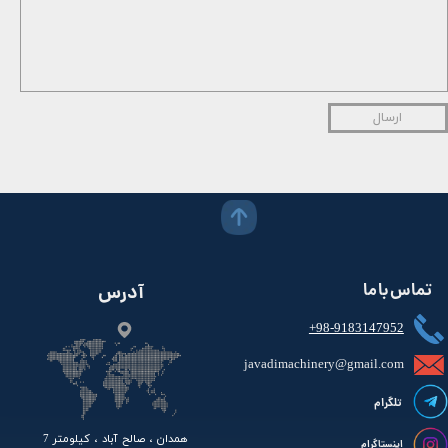
ارسال
تماس با ما
آدرس
+98-9183147952
javadimachinery@gmail.com​​​​​​​​
تلگرام
همدان ، صالح آباد ، کیلومتر 7
اینستاگرام