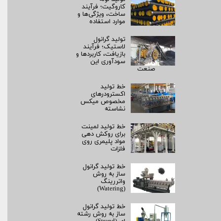
کاروگیت؛ فرآیند
ساخت، ویژگی‌ها و
موارد استفاده
تولید گرانول
لاستیک؛ فرآیند
بازیافت، کاربردها و
سودآوری این
صنعت
خط تولید
اکسترودرهای
مخصوص میکس
نشاسته
خط تولید لمینت
برای روکش‌ دهی
مواد پلیمری روی
فلزات
خط تولید گرانول
ساز به روش
واتررینگ
(Watering)
خط تولید گرانول
ساز به روش رشته‌