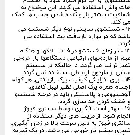
شستشوی با آب گرم همراه سود با اصطلاح
هات واش استفاده می گردد, این موضوع به
شفافیت بیشتر بار و کنده شدن چسب ها کمک
می کند.
۱۲ - شستشوی سایشی نوع دیگر شستشو می
باشد که در موارد بازیافت پت استفاده می
گردد.
۱۳ - در زمان شستشو در فلات تانکها و هنگام
عبور از ماردونهای ارتباطی دستگاهها بار خروجی
تمیز تر نیز می گردد. در حالیکه در سیستم
سنتی از ماردون ارتباطی استفاده نمی گردد.
۱۴ - برای افزایش کیفیت پرک بازیافتی, هر گونه
اجسام همراه پرک اصلی نظیر لیبل کاغذی,
آلومینیومی و پلاستیکی باید در مرحله شستشو
و خشک کردن جداسازی گردد.
۱۵ - بهتر است آبگیری توسط سانتری فیوژ
انجام شود. از مزیت های دیگر استفاده از
سانتری فیوژ به دلیل سرعت بالا در زمان آبگیری,
تمیزی بیشتر بار خروجی می باشد. در یک تجربه