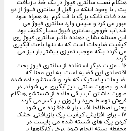
هنگام نصب سانتری فیوژ در یک خط بازیافت
پت , با وجود اینکه بار قبل از سانتری فیوژ از دو
عدد فلات تانک بزرگ با آب گرم به همراه سود
عبور می کرد و سپس وارد سانتری فیوژ می
شد,آب خروجی سانتری فیوژ بسیار کثیف بود.
این مسئله نشان دهنده تاثیر سانتری فیوژ روی
کیفیت ضایعات است که نه تنها باعث آبگیری
می گردد بلکه موجب تمیزی بیشتر بار نیز می
گردد.
۱۶ - مزیت دیگر استفاده از سانتری فیوز بحث
اقتصادی این قضیه است. به این معنا که
ضایعات پلاستیک که خرد و شستشو داده شده
اند و بصورت سنتی نیز آبگیری می شوند, در
صورت داشتن آب باقی مانده از شستشو ,هنگام
فروش توسط خریدار از وزن بار کسر می گردد
یعنی اصطلاحا افت بار ۵-۶% زده می شود.
۱۷ - برای افزایش کیفیت پرک بازیافتی, خشک
کردن پرک های شسته شده می بایست در
محفظه بسته انجام شود .برخی کارگاهها با