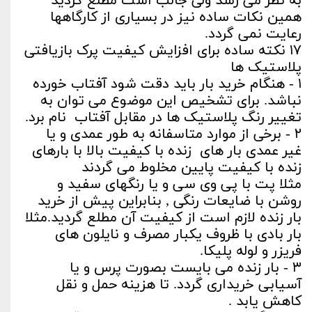
به نظر می رسد ولی جالب است مطلع گردید
همین نکات ساده نیز در بسیاری از کارگاهها
رعایت نمی گردد.
۱۷ نکته ساده برای افزایش کیفیت پرک بازیافتی
پلاستیک ها
۱ - هنگام خرید بار باید دقت شود آفتاب خورده
نباشد. برای تشخیص این موضوع می توان به
تغییر رنگ پلاستیک ها در مقابل آفتاب نام برد.
۲ - برخی از موارد متاسفانه به طور عمدی و یا
غیر عمدی بار های زنده با کیفیت بالا با بارهای
زنده با کیفیت پایین مخلوط می گردند
مثلا پت با پی وی سی و یا رنگهای سفید و
روشن با ضایعات رنگی , بنابراین پیش از خرید
بار زنده لازم است از کیفیت آن مطلع گردید.مثلا
بار بادی با ظروف یکبار مصرف و نایلون های
فریزر و لوله پلیکا.
۳ - بار زنده می بایست بصورت پرس و یا
آسیابی خریداری گردد. تا هزینه حمل و نقل
کاهش یابد .