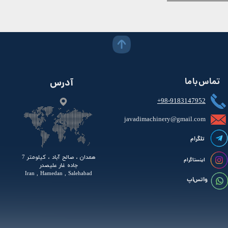
تماس با ما
آدرس
+98-9183147952
javadimachinery@gmail.com​​​​​​​​
تلگرام
همدان ، صالح آباد ، کیلومتر 7
اینستاگرام
جاده غار علیصدر
Iran , Hamedan , Salehabad
واتس اپ