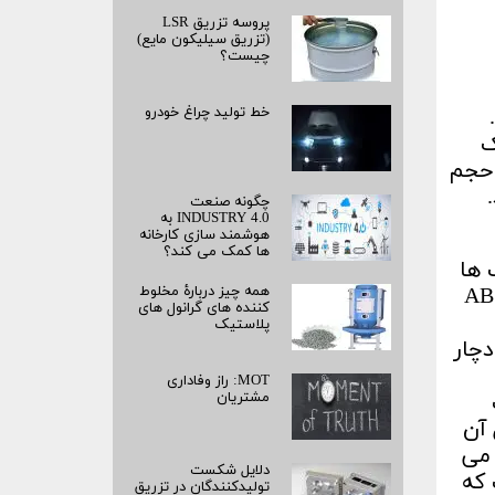
پروسه تزریق LSR
(تزریق سیلیکون مایع)
چیست؟
.
خط تولید چراغ خودرو
ک
 حجم
چگونه صنعت
INDUSTRY 4.0 به
هوشمند سازی کارخانه
ها کمک می کند؟
 ها
دهد که می تواند منجر به کاهش خواص ظاهری، مکانیکی و فیزیکی ABS
همه چیز دربارۀ مخلوط
کننده های گرانول های
پلاستیک
پلی بوتادی ان) دچار
MOT: راز وفاداری
مشتریان
 آن
رم مولکولی پلیمر است. عامل پایانی که در طول فرآیند شکل دهی منجر به تخریب ABS می
دلایل شکست
 کننده موجود در ساختار ABS است که
تولیدکنندگان در تزریق