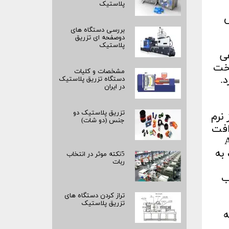
پلاستیک
یش
بررسی دستگاه های
دوصفحه ای تزریق
پلاستیک
هی
 به فاز سخت
مشخصات و کلیات
.
دستگاه تزریق پلاستیک
در ایران
تزریق پلاستیک دو
از نرم
جنس (دو شات)
AB دو عامل مهم افت
یجه می توان گفت ABS
به
5نکته موثر در انتخاب
ربات
رب
تراز کردن دستگاه های
تزریق پلاستیک
ه