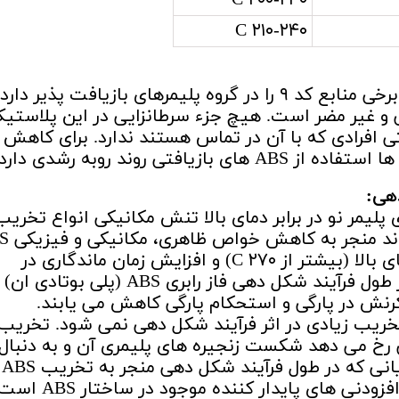
۲۰۰-۲۴۰ C
۲۱۰-۲۴۰ C
پلاستیک ABS بازیافت پذیر و کد ۷ و در برخی منابع کد ۹ را در گروه پلیمرهای بازیافت پذیر دارد
سمی و غیر مضر است. هیچ جزء سرطانزایی در این پلاستی
 افرادی که با آن در تماس هستند ندارد. برای کاهش
فتی روند روبه رشدی دارد.
هی
:
پلیمر نو در برابر دمای بالا تنش مکانیکی انواع تخریب
در ساختمان پلیمر رخ می 
شود. در مورد ABS قرارگیری در معرض دمای بالا (بیشتر از ۲۷۰ C) و افزایش زمان ماندگاری در
اکسترودر بیشترین اثر تخریب را دارند. در طول فرآیند شکل دهی فاز رابری ABS (
نش در پارگی و استحکام پارگی کاهش می یابند.
تخریب زیادی در اثر فرآیند شکل دهی نمی شود. تخریب
آیند شکل دهی رخ می دهد شکست زنجیره های پلیمری آن و به دنبال
کاهش ج
شود خروج ترکیبات کوچک مولکول مانند افزودنی های پایدار