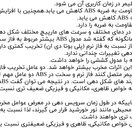
مر در زمان کاربری آن می شود.
با افزایش دما یا افزایش دور مارپیچ، مقاومت به ضربه ABS کاهش می یابد.همچنین با افزا
.
اومت به ضربه را دارد.
کششی نمونه های مختلف ABS که در دمای مختلف و سرعت های مارپیچ مختلف شکل د
شده اند در زیر نشان داده شده است. همانگونه که گفته شد مدول ABS بیشتر مربوط
ز نسبت به فاز نرم (پلی بوتا دی ان) تخریب کمتری دارد
 افزایش تعداد دفعات شکل دهی ABS این اثرات مخرب بیشتر خواهد شد. دو عامل تخریب ف
(پلی بوتادی ان) و شکست زنجیره های پلیمر متصل کنند فاز نرم و سخت در S
خواص مکانیکی و فیزیکی ABS در اثر فرآیند های شکل دهی است. در نت
ته خواص ظاهری، مکانیکی و فیزیکی ضعیف تری نسبت 
گر قطعات بازیافتی ABS از آنجاییکه در طول زمان سرویس دهی در معرض عوامل مخ
محیطی مانند نور خورشید قرار می گیرند، لذا نسبت به
 تری خواهند داشت.
ته بالا ABS های بازیافتی خواص مکانیکی، ظاهری و فیزیکی ضعیفتری نسبت ب