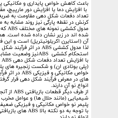
باعث کاهش خواص پایداری و مکانیکی پلی
تعداد دفعات شکل دهی مقاومت به ضربه ABS کاهش می یابد
کرنش در نقطه پارگی نیز روند مشابه به مق
مدول 
آن (استایرن اکریلونیتریل) است و این فا
لذا مدول کششی ABS در اثر فرآیند شکل دهی تغییرات چندانی ندارد.
استحکام کششی ABSنیز وضعیت مشابه با مدول کششی را خواهد داشت.
با
های در معرض فرآیند شکل دهی قرار گرف
انواع نو آن دارند.
از طرف دی
شیمیایی (مانند حلال ها) و عوامل مخرب 
پلیمر نو خواص مکانیکی و فیزیکی ضعیف
با توجه به دو نک
انواع نو دارند.