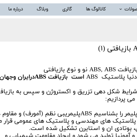
ولات
کاتالوگ ها
گالری
وبلاگ
درباره ما
خط تولید ظروف پلاستیک بادی(دستگاه تزریق پلاستیک بادی)
لید گرانول پلاستیک ( دستگاه کامپاند و بازیافت ) و تجهیزات وابس
خط شستشوی نایلون و تجهیزات وابسته
سیلندر و مارپیچ اکسترودر
یا پلاستیک ABS
است بازیافت ABSدرایران وجهان
سایر محصولات ( توقف تولید )
 شرایط شکل دهی تزریق و اکستروژن و سپس به بازیاف
می پردازیم:
برای بازیافت ABS بهتر است ابتدا این پلیمر را بشناسیم ABSپلیمریبی نظم (آمورف) و مقاو
ان پلاستیک های مهندسی و پلاستیک های عمومی قرار 
یل، بوتادی ان و استایرن تشکیل شده است.
ن و آمونیا تولید می شود و ایجاد مقاومت شیمیایی و