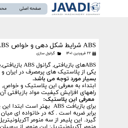
صفحه اصلی
محص
خط تو
ABS شرایط شکل دهی و خواص ABS بازیافتی (۱)
۲۲ فروردین ۱۴۰۱
گرانول سازی
ABSهای بازیافتی, گرانول ABS بازیافتی,بازیافت ABS, ABS نو و نوع بازیافتی
یکی از پلاستیک های پرمصرف در ایران و دن
بسیار مورد توجه می باشد.
ابتداء به معرفی این پلاستیک و خواص,
راههای افزایش کیفیت مواد بازیافتی آن 
معرفی این پلاستیک:
برابر ضربه است . که در خانواده ای می
گیرد. این پلیمر از سه منومر آکریلونیتر
منومر آکریلونیتریل: این منومر از پروپیل