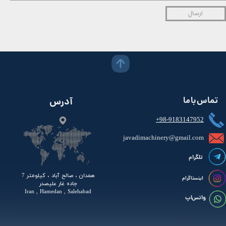
ارسال
تماس با ما
آدرس
+98-9183147952
javadimachinery@gmail.com​​​​​​​​
تلگرام
همدان ، صالح آباد ، کیلومتر 7
اینستاگرام
جاده غار علیصدر
Iran , Hamedan , Salehabad
واتس اپ