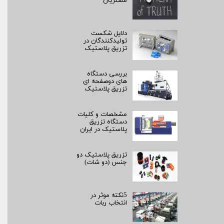
مشتریان
دلایل شکست
تولیدکنندگان در
تزریق پلاستیک
بررسی دستگاه
های دوصفحه ای
تزریق پلاستیک
مشخصات و کلیات
دستگاه تزریق
پلاستیک در ایران
تزریق پلاستیک دو
جنس (دو شات)
5نکته موثر در
انتخاب ربات