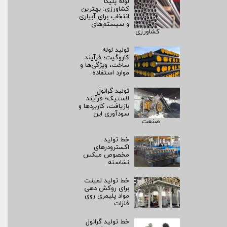
لوله پلیکا
کشاورزی: بهترین
انتخاب برای آبیاری
و سیستم‌های
کشاورزی
تولید لوله
کاروگیت؛ فرآیند
ساخت، ویژگی‌ها و
موارد استفاده
تولید گرانول
لاستیک؛ فرآیند
بازیافت، کاربردها و
سودآوری این
صنعت
خط تولید
اکسترودرهای
مخصوص میکس
نشاسته
خط تولید لمینت
برای روکش‌ دهی
مواد پلیمری روی
فلزات
خط تولید گرانول