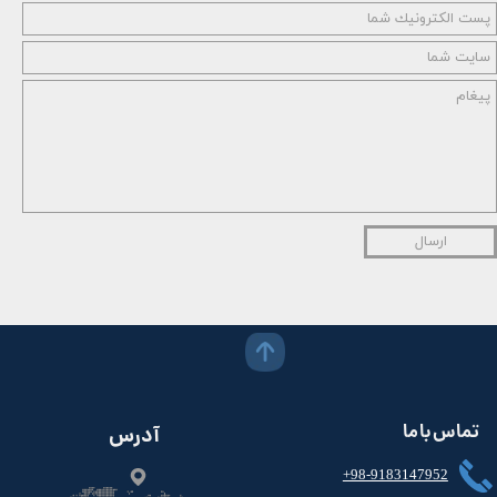
ارسال
تماس با ما
آدرس
+98-9183147952