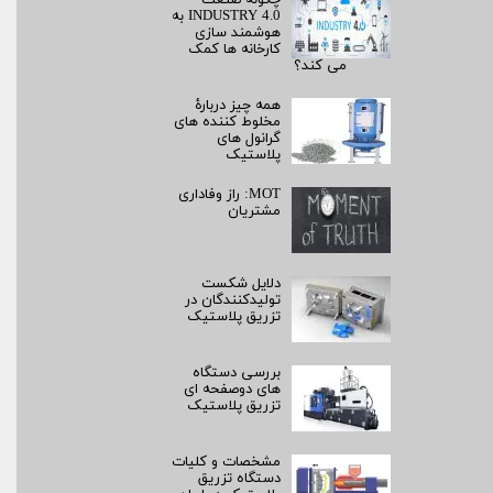
چگونه صنعت
INDUSTRY 4.0 به
هوشمند سازی
کارخانه ها کمک
می کند؟
همه چیز دربارۀ
مخلوط کننده های
گرانول های
پلاستیک
MOT: راز وفاداری
مشتریان
دلایل شکست
تولیدکنندگان در
تزریق پلاستیک
بررسی دستگاه
های دوصفحه ای
تزریق پلاستیک
مشخصات و کلیات
دستگاه تزریق