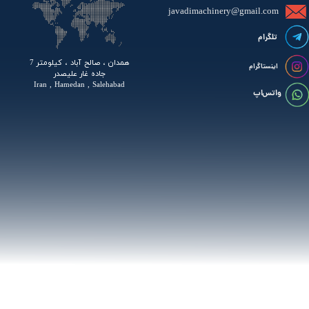
javadimachinery@gmail.com​​​​​​​​
تلگرام
همدان ، صالح آباد ، کیلومتر 7
اینستاگرام
جاده غار علیصدر
Iran , Hamedan , Salehabad
واتس اپ