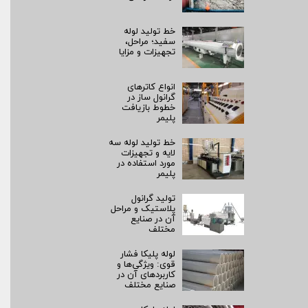
خط تولید لوله
سفید؛ مراحل،
تجهیزات و مزایا
انواع کاترهای
گرانول ساز در
خطوط بازیافت
پلیمر
خط تولید لوله سه
لایه و تجهیزات
مورد استفاده در
پلیمر
تولید گرانول
پلاستیک و مراحل
آن در صنایع
مختلف
لوله پلیکا فشار
قوی: ویژگی‌ها و
کاربردهای آن در
صنایع مختلف