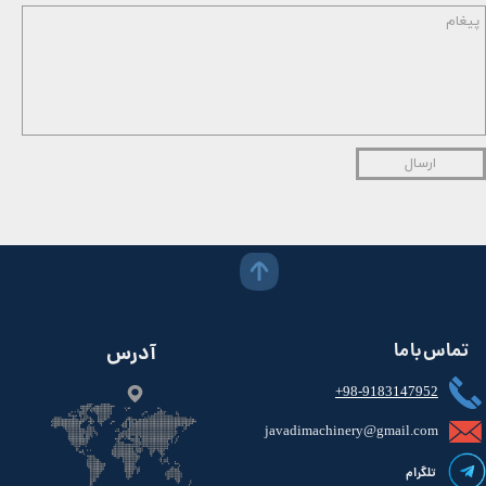
ارسال
تماس با ما
آدرس
+98-9183147952
javadimachinery@gmail.com​​​​​​​​
تلگرام