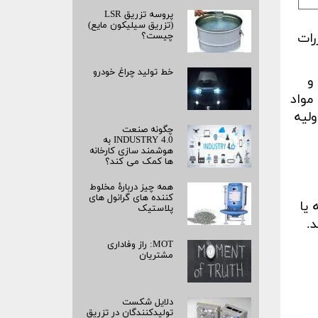
پروسه تزریق LSR
(تزریق سیلیکون مایع)
رات
چیست؟
خط تولید چراغ خودرو
و
مواد
لیه
چگونه صنعت
INDUSTRY 4.0 به
هوشمند سازی کارخانه
ها کمک می کند؟
همه چیز دربارۀ مخلوط
کننده های گرانول های
 یا
پلاستیک
.
MOT: راز وفاداری
مشتریان
دلایل شکست
تولیدکنندگان در تزریق