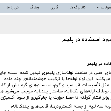
ولات
کاتالوگ ها
گالری
وبلاگ
درباره ما
خط تولید ظروف پلاستیک بادی(دستگاه تزریق پلاستیک بادی)
لید گرانول پلاستیک ( دستگاه کامپاند و بازیافت ) و تجهیزات وابس
رد استفاده در پلیمر
خط شستشوی نایلون و تجهیزات وابسته
سیلندر و مارپیچ اکسترودر
ده در پلیمر
سایر محصولات ( توقف تولید )
ورهای اصلی در صنعت لوله‌سازی پلیمری تبدیل شده است؛ جای
 می‌کنند. این نوع لوله‌ها با ترکیب هوشمندانه‌ی چند ماده
عی مثل تأسیسات آب سرد و گرم، سیستم‌های گرمایش از کف،
. برخلاف لوله‌های تک‌لایه، ساختار چندلایه موجب می‌شود هر 
رابر فشار گرفته تا حفظ حرارت یا جلوگیری از نفوذ اکسیژن
.
ه سه لایه از جمله اکسترودرها، قالب‌های چندکاناله،