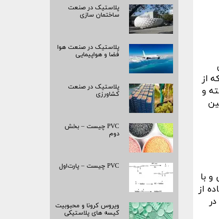
پلاستیک در صنعت
ساختمان سازی
پلاستیک در صنعت هوا
فضا و هواپیمایی
ه از
پلاستیک در صنعت
ته و
کشاورزی
ین
PVC چیست – بخش
دوم
PVC چیست – پارت‌اول
و با
ه از
در
ویروس کرونا و محبوبیت
کیسه­ های پلاستیکی