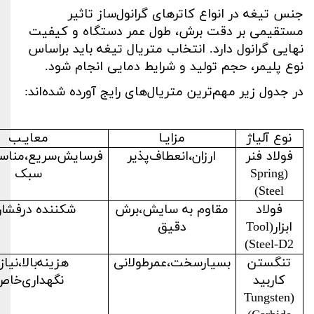
جنس تیغه در انواع کاترهای گرانول‌ساز تاثیر
مستقیمی بر دقت برش، طول عمر دستگاه و کیفیت
نهایی گرانول دارد. انتخاب متریال تیغه باید براساس
نوع پلیمر، حجم تولید و شرایط دمایی انجام شود
.
در جدول زیر مهم‌ترین متریال‌های رایج آورده شده‌اند
:
نوع آلیاژ
مزایـا
معایـب
فولاد فنر
ارزان،انعطاف‌پذیر
فرسایش‌سریع،مناس
(
Spring
سبک
)
Steel
فولاد
مقاوم به سایش،برش
شکننده درفشارب
ابزار(
Tool
دقیق
)
Steel-D2
تنگستن
بسیارسخت،عمرطولانی
هزینه‌بالا،نیاز
کاربید
‌نگهداری‌خا
Tungsten
(