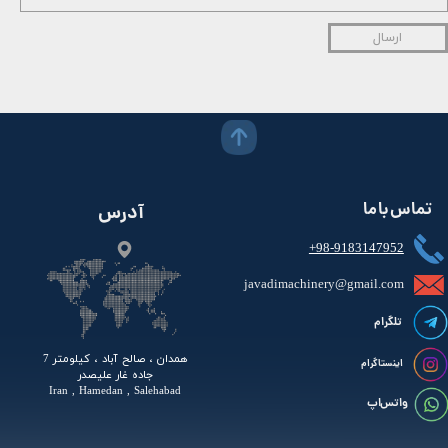
ارسال
تماس با ما
آدرس
+98-9183147952
javadimachinery@gmail.com​​​​​​​​
تلگرام
همدان ، صالح آباد ، کیلومتر 7
اینستاگرام
جاده غار علیصدر
Iran , Hamedan , Salehabad
واتس اپ