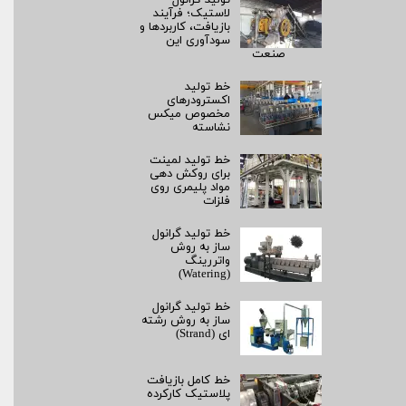
لاستیک؛ فرآیند
بازیافت، کاربردها و
سودآوری این
صنعت
خط تولید
اکسترودرهای
مخصوص میکس
نشاسته
خط تولید لمینت
برای روکش‌ دهی
مواد پلیمری روی
فلزات
خط تولید گرانول
ساز به روش
واتررینگ
(Watering)
خط تولید گرانول
ساز به روش رشته‌
ای (Strand)
خط کامل بازیافت
پلاستیک کارکرده