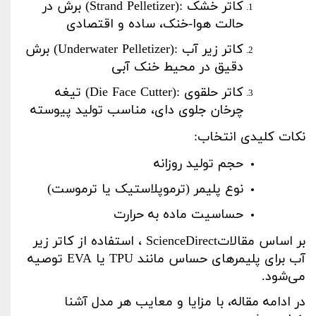
کاتر خشک
(Strand Pelletizer):
برش در
حالت هوا-خنک، ساده و اقتصادی
کاتر زیر آب
(Underwater Pelletizer):
برش
دقیق در محیط خنک آبی
کاتر حلقوی
(Die Face Cutter):
تیغه
چرخان جلوی دای، مناسب تولید پیوسته
نکات کلیدی انتخاب
:
حجم تولید روزانه
نوع پلیمر (ترموپلاستیک یا ترموست)
حساسیت ماده به حرارت
بر اساس مقالات
ScienceDirect
، استفاده از کاتر زیر
آب برای پلیمرهای حساس مانند
TPU
یا
EVA
توصیه
می‌شود
.
در ادامه مقاله، با مزایا و معایب هر مدل آشنا