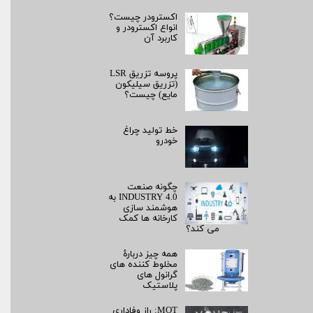
اکسترودر چیست؟
انواع اکسترودر و
کاربرد آن
پروسه تزریق LSR
(تزریق سیلیکون
مایع) چیست؟
خط تولید چراغ
خودرو
چگونه صنعت
INDUSTRY 4.0 به
هوشمند سازی
کارخانه ها کمک
می کند؟
همه چیز دربارۀ
مخلوط کننده های
گرانول های
پلاستیک
MOT: راز وفاداری