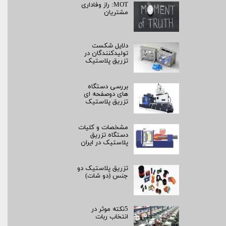
MOT: راز وفاداری
مشتریان
دلایل شکست
تولیدکنندگان در
تزریق پلاستیک
بررسی دستگاه
های دوصفحه ای
تزریق پلاستیک
مشخصات و کلیات
دستگاه تزریق
پلاستیک در ایران
تزریق پلاستیک دو
جنس (دو شات)
5نکته موثر در
انتخاب ربات