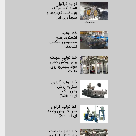
تولید گرانول
لاستیک؛ فرآیند
بازیافت، کاربردها و
سودآوری این
صنعت
خط تولید
اکسترودرهای
مخصوص میکس
نشاسته
خط تولید لمینت
برای روکش‌ دهی
مواد پلیمری روی
فلزات
خط تولید گرانول
ساز به روش
واتررینگ
(Watering)
خط تولید گرانول
ساز به روش رشته‌
ای (Strand)
خط کامل بازیافت