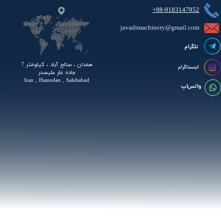
+98-9183147952
javadimachinery@gmail.com​​​​​​​​
تلگرام
همدان ، صالح آباد ، کیلومتر 7
اینستاگرام
جاده غار علیصدر
Iran , Hamedan , Salehabad
واتس اپ