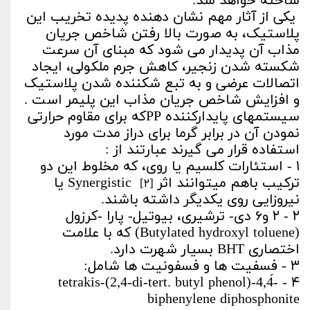
ساخته خواهد شد.
یکی از آثار مهم نشان­ دهنده پدیده تخریب این
پلاستیک، به صورت بالا رفتن شاخص جریان
مذاب آن پدیدار می­ شود که مبنای آن سرعت
شکسته شدن زنجیر، کاهش جرم ملکولی، ایجاد
اتصالات عرضی و به تبع شکننده شدن پلاستیک
و افزایش شاخص جریان مذاب این پلیمر است .
سیستم­های پایدارکننده PPکه برای مقاوم حرارتی
نمودن آن در برابر گرما برای دراز مدت مورد
استفاده قرار می­ گیرند عبارتند از :
۱ - استئارات کلسیم یا روی، که مخلوط این دو
ترکیب باهم می­توانند اثر
Synergistic یا
[۲]
نیروزایی روی یکدیگر داشته باشند.
۲ - ۲ و۶ دی- ­ترشیری، بیوتیل- پارا -کرزول
(Butylated hydroxyl toluene) که با علامت
اختصاری BHT بسیار شهرت دارد.
۳ - فسفیت­ ها و فسفونیت­ ها شامل:
۴ - tetrakis-(2,4-di-tert. butyl phenol)-4,4́-
biphenylene diphosphonite