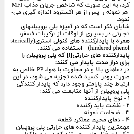
کرد، به این صورت که شاخص جریان مذاب MFI
هر نمونه را پس از هر اکسترود اندازه­ گیری می­
نمود.
شایان ذکر است که در آمیزه پلی­ پروپیلن­های
تجارتی در بسیاری از اوقات از ترکیبات فسفر،
همراه با پایدارکننده­ های فنولی استری(sterically
hindered phenol) استفاده می­ کنند.
پایدارکننده ­های حرارتی[۱] که پلی ­پروپیلن را
برای در­از مدت پایدار می­ کنند:
در دماهای بالا و در مجاورت با هوا، PP خالص به
صورت پودر اکسید شده تجزیه می­ شود، در این
ارتباط چند پارامتر وجود دارد که پایدار کنندگی
پلی­ پروپیلن از آن­ها متابعت می­ کند:
۱ - نوع پایدارکننده
۲ - غلظت پایدارکننده
۳ - ضخامت نمونه
۴ - دمای محیط عملکرد قطعه
مهمترین پایدار کننده­ های حرارتی پلی ­پروپیلن