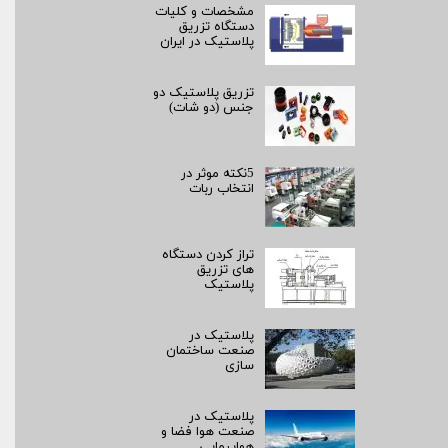
مشخصات و کلیات
دستگاه تزریق
پلاستیک در ایران
تزریق پلاستیک دو
جنس (دو شات)
5نکته موثر در
انتخاب ربات
تراز کردن دستگاه
های تزریق
پلاستیک
پلاستیک در
صنعت ساختمان
سازی
پلاستیک در
صنعت هوا فضا و
هواپیمایی