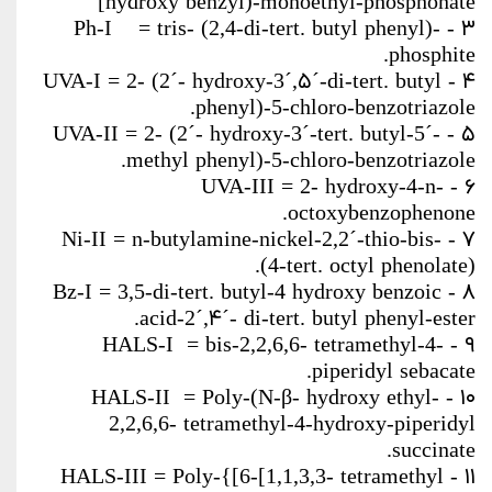
hydroxy benzyl)-monoethyl-phosphonate]
۳ - Ph-I = tris- (2,4-di-tert. butyl phenyl)-
phosphite.
۴ - UVA-I = 2- (2´- hydroxy-3´,۵´-di-tert. butyl
phenyl)-5-chloro-benzotriazole.
۵ - UVA-II = 2- (2´- hydroxy-3´-tert. butyl-5´-
methyl phenyl)-5-chloro-benzotriazole.
۶ - UVA-III = 2- hydroxy-4-n-
octoxybenzophenone.
۷ - Ni-II = n-butylamine-nickel-2,2´-thio-bis-
(4-tert. octyl phenolate).
۸ - Bz-I = 3,5-di-tert. butyl-4 hydroxy benzoic
acid-2´,۴´- di-tert. butyl phenyl-ester.
۹ - HALS-I = bis-2,2,6,6- tetramethyl-4-
piperidyl sebacate.
۱۰ - HALS-II = Poly-(N-β- hydroxy ethyl-
2,2,6,6- tetramethyl-4-hydroxy-piperidyl
succinate.
۱۱ - HALS-III = Poly-{[6-[1,1,3,3- tetramethyl