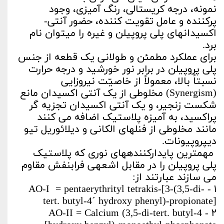
نمونه، درجه کریستالی، رنگ ­آمیزی، وجود
پرکننده و عامل تقویت­ کننده، حضور آنتی­
اکسیدان­های پلی ­پروپیلن و غیره را می­توان نام
برد.
برای عملکرد مطمئن و طولانی یک قطعه از جنس
پلی­ پروپیلن در برابر نور خورشید و درجه حرارت
نسبتاً بالا، معمولاً از خاصیّت نیروزایی
(Synergism) مخلوطی از یک آنتی ­اکسیدان مانع
شکست زنجیر، و یک آنتی ­اکسیدان تجزیه­ گر
پراکسید، به آمیزه پلاستیک اضافه می­ کنند
مانند مخلوطی از فنل­های الکانی و دی­لائوریل تیو
دی­پروپیونات.
مهمترین پایدارکننده­های نوری که پلاستیک
پلی­ پروپیلن را در مقابل اشعه­ی فرابنفش مقاوم
می­ سازند عبارتند از:
۱ - AO-I = pentaerythrityl tetrakis-[3-(3,5-di-
tert. butyl-4´ hydroxy phenyl)-propionate]
۲ - AO-II = Calcium (3,5-di-tert. butyl-4