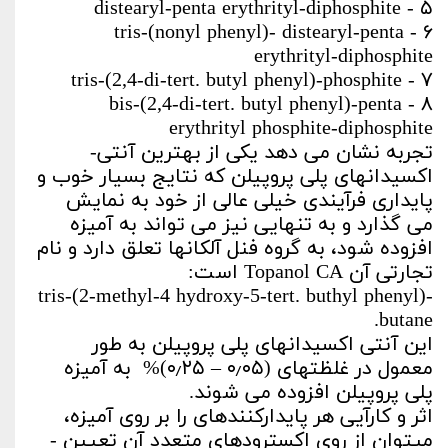
۵ - distearyl-penta erythrityl-diphosphite
۶ - tris-(nonyl phenyl)- distearyl-penta
erythrityl-diphosphite
۷ - tris-(2,4-di-tert. butyl phenyl)-phosphite
۸ - bis-(2,4-di-tert. butyl phenyl)-penta
erythrityl phosphite-diphosphite
تجربه نشان می­ دهد یکی از بهترین آنتی­
اکسیدان­های پلی ­پروپیلن که نتایج بسیار خوب و
پایداری فرآیندی خیلی عالی از خود به نمایش
می­ گذارد و به تنهایی نیز می­ تواند به آمیزه
افزوده شود، به گروه فنل آلکان­ها تعلق دارد و نام
تجارتی آن Topanol CA است:
tris-(2-methyl-4 hydroxy-5-tert. buthyl phenyl)-
butane.
این آنتی­ اکسیدان­های پلی ­پروپیلن به طور
معمول در غلظت­های (۰٫۰۵ – ۰٫۲۵)% به آمیزه
پلی ­پروپیلن افزوده می­ شوند.
اثر و کارآیی هر پایدارکننده­ای را بر روی آمیزه،
می­توان از روی اکسترود­های متعدد آن تعیین ­