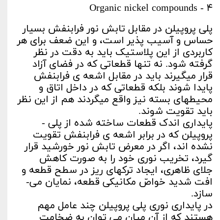
۴ - Organic nickel compounds
پلی ­پروپیلن در مقابل تابش نور فرابنفش بسیار
حساس و آسیب­ پذیر است، و این ضعف برای هر
کاربردی از این پلاستیک باید به دقت در نظر
گرفته شود. نه ­تنها قطعاتی که در فضای آزاد
قرار می­گیرند باید در مقابل اشعه­ ی فرابنفش
پایدا شوند بلکه قطعاتی که در داخل اتاق و
محیط­های بسته نیز واقع می­گردند هم از این نظر
باید تقویت شوند.
پایداری اندک قطعات ساخته شده از پلی ­
پروپیلن که در برابر اشعه­ ی فرابنفش تقویت
نشده ­اند، اگر در معرض تابش نور خورشید قرار
گیرد، تخریب نوری خود را به صورت کاهش
جلای ظاهری، ایجاد ترک­های ریز در سطح قطعه و
افت شدید خواصّ مکانیکی قطعه، نمایان می­
سازد.
در پایداری نوری پلی ­پروپیلن چند عامل مهم
هستند که از آن میان می­ توان به ضخامت