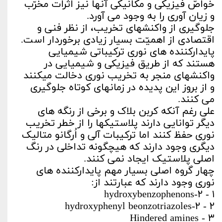
خواصّ فیزیکی و مکانیکی آن­ها نیز اثرات مخرّب
و زیان­ آوری را به­ وجود می ­آورد.
جلوگیری از واکنش­های تخریب، از نظر فنی و
اقتصادی از اهمیّت بسیار زیادی برخوردار است.
پایدارکننده­ های نوری ترکیباتی شیمیایی
هستند که از طریق فیزیکی و شیمیایی در
واکنش­های منجر به تخریب نوری دخالت می­کنند
و از بروز این پدیده در زمان­های کوتاه جلوگیری
می­ کنند.
علی­ رغم آن­که کربن بلاک و برخی از رنگ­ه های
دیگر توانایی دارند پلاستیک­ها را از خطر تخریب
نوری حفظ کنند اما ترکیبات آلی و اُرگانو متالیک
دیگری وجود دارند که هیچ­گونه تداخلی در رنگ
اصلی پلاستیک ایجاد نمی ­کنند.
چهار گروه اصلی بسیار مهم پایدارکننده­ های
نوری وجود دارند که عبارتند از:
۱ - ۲-hydroxybenzophenons
۲ - ۲-hydroxyphenyl beonzotriazoles
۳ - Hindered amines