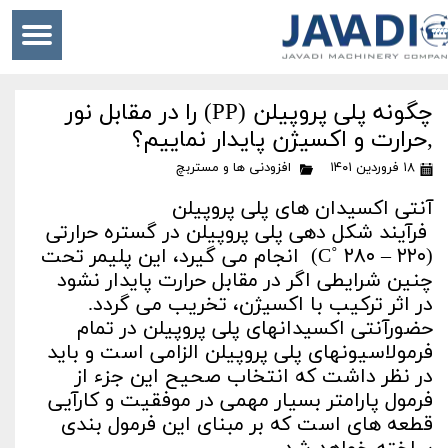
چگونه پلی­ پروپیلن (PP) را در مقابل نور
,حرارت و اکسیژن پایدار نماییم؟
۱۸ فروردین ۱۴۰۱
افزودنی ها و مستربچ
آنتی اکسیدان های پلی پروپیلن
فرآیند شکل­ دهی پلی­ پروپیلن در گستره حرارتی
(۲۲۰ – ۲۸۰ ˚C) انجام می­ گیرد، این پلیمر تحت
چنین شرایطی اگر در مقابل حرارت پایدار نشود
در اثر ترکیب با اکسیژن، تخریب می­ گردد.
حضورآنتی­ اکسیدان­های پلی ­پروپیلن در تمام
فرمولاسیون­های پلی­ پروپیلن الزامی است و باید
در نظر داشت که انتخاب صحیح این جزء از
فرمول پارامتر بسیار مهمی در موفقیت و کارآیی
قطعه­ های است که بر مبنای این فرمول­ بندی