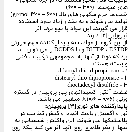
ترکیبات فنل ­هایی هستند که در جرم ملکولی ­
های متوسط (۳۰۰ – ۶۰۰)
خصوصاً جرم ملکولی­ های بالا (۶۰۰ – ۱۲۰۰ gr/mol)
تولید می ­شوند و به مقدار زیاد مورد استفاده
قرار می­ گیرند، این مواد با تیواترها اثر
نیروزایی[۲] دارند.
از این گروه از مواد، سه پایدار کننده­ مهم حرارتی
DLTDP ، DSTDP و یا DODDS را می­ توان نام
برد که دوتا از آن­ها به مجموعه­ی ترکیبات فنلی
وابسته هستند:
۱ - dilauryl thio dipropionate
۲ - distearyl thio dipropionate
۳ - dioctadecyl disulfide
غلظت آنتی­ اکسیدان­های پلی ­پروپیلن در گستره
وزنی (۰٫۰۶ – ۰٫۶)% متغییر می ­باشد.
پایدارکننده­ های نوری[۳] پروپیلن:
نور و اکسیژن باعث انجام واکنش تخریب در
پلاستیک­ها می­ شوند، این واکنش شیمیایی نه
تنها از نظر ظاهری روی آن­ها اثر می­ کند بلکه روی