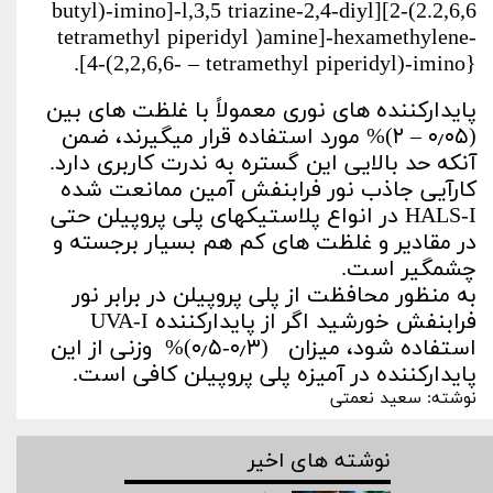
butyl)-imino]-l,3,5 triazine-2,4-diyl][2-(2.2,6,6
tetramethyl piperidyl )amine]-hexamethylene-
[4-(2,2,6,6- – tetramethyl piperidyl)-imino}.
پایدارکننده­ های نوری معمولاً با غلظت­ های بین
(۰٫۰۵ – ۲)% مورد استفاده قرار می­گیرند، ضمن
آن­که حد بالایی این گستره به ندرت کاربری دارد.
کارآیی جاذب نور فرابنفش آمین ممانعت شده
HALS-I در انواع پلاستیک­های پلی­ پروپیلن حتی
در مقادیر و غلظت­ های کم هم بسیار برجسته و
چشمگیر است.
به منظور محافظت از پلی­ پروپیلن در برابر نور
فرابنفش خورشید اگر از پایدارکننده UVA-I
استفاده شود، میزان (۰٫۳-۰٫۵)% وزنی از این
پایدارکننده در آمیزه پلی­ پروپیلن کافی است.
نوشته: سعید نعمتی
نوشته های اخیر