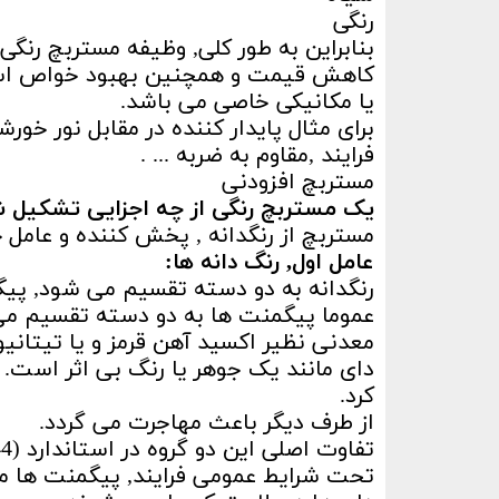
رنگی
بنابراین به طور کلی, وظیفه مستربچ رنگ
کاهش قیمت و همچنین بهبود خواص است.
یا مکانیکی خاصی می باشد.
برای مثال پایدار کننده در مقابل نور خو
فرایند ,مقاوم به ضربه ... .
مستربچ افزودنی
یک مستربچ رنگی از چه اجزایی تشکیل 
مستربچ از رنگدانه , پخش کننده و عام
عامل اول, رنگ دانه ها:
رنگدانه به دو دسته تقسیم می شود, پی
عموما پیگمنت ها به دو دسته تقسیم می 
معدنی نظیر اکسید آهن قرمز و یا تیتانیو
دای مانند یک جوهر یا رنگ بی اثر است. ع
کرد.
از طرف دیگر باعث مهاجرت می گردد.
تفاوت اصلی این دو گروه در استاندارد (DIN 559444) به اختصار چنین بیان شده است,
تحت شرایط عمومی فرایند, پیگمنت ها م