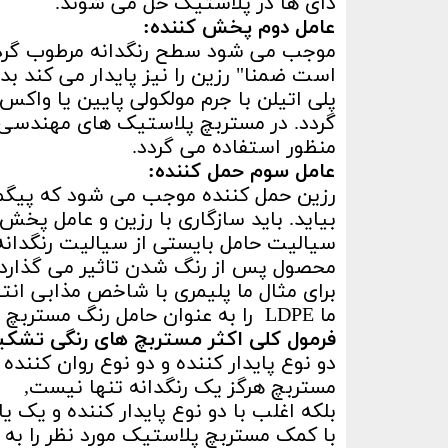
دای ها در پلاستیک حل می شوند.
عامل دوم پخش کننده:
موجب می شود سطح رنگدانه مرطوب گردد
است ضمنا" رزین را نیز پایدار می کند ب
پلی اتیلن با جرم مولکولی پایین یا واک
گردد. در مستربچ پلاستیک های مهندسی ا
منظور استفاده می گردد.
عامل سوم حمل کننده:
رزین حمل کننده موجب می شود که پیگمنت
بیاید. باید سازگاری با رزین و عامل پخش 
سیالیت حامل بایستی از سیالیت رنگدانه 
محصول پس از رنگ شدن تاثیر می گذارد.
برای مثال ما پلیمری با شاخص مذابی انت
ما LDPE را به عنوان حامل رنگ مستربچ PP/PE انتخاب می کنیم.
فرمول کلی اکثر مستربچ های رنگی تشکیل
دو نوع پایدار کننده و دو نوع روان کننده 
مستربچ هرگز یک رنگدانه تنها نیست,
بلکه اغلب با دو نوع پایدار کننده و یک ی
با کمک مستربچ پلاستیک مورد نظر را به 