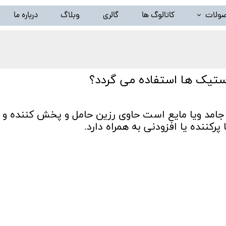
ولات
کاتالوگ ها
گالری
وبلاگ
درباره ما
خط تولید ظروف پلاستیک بادی(دستگاه تزریق پلاستیک بادی)
لید گرانول پلاستیک ( دستگاه کامپاند و بازیافت ) و تجهیزات وابس
استیک ها استفاده می گردد؟
خط شستشوی نایلون و تجهیزات وابسته
سیلندر و مارپیچ اکسترودر
امد ویا مایع است حاوی رزین حامل و پخش کننده و د
کننده یا افزودنی به همراه دارد.
سایر محصولات ( توقف تولید )