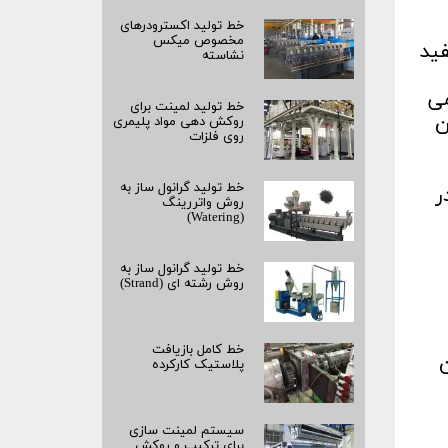
خط تولید اکسترودرهای
مخصوص میکس
ید
نشاسته
می
خط تولید لمینت برای
ن
روکش‌ دهی مواد پلیمری
روی فلزات
خط تولید گرانول ساز به
ر
روش واتررینگ
(Watering)
خط تولید گرانول ساز به
روش رشته‌ ای (Strand)
خط کامل بازیافت
ن
پلاستیک کارکرده
سیستم لمینت‌ سازی
برای ترکیب و روکش‌