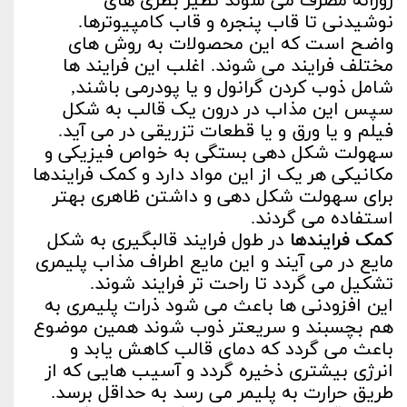
روزانه مصرف می شوند نظیر بطری های
نوشیدنی تا قاب پنجره و قاب کامپیوترها.
واضح است که این محصولات به روش های
مختلف فرایند می شوند. اغلب این فرایند ها
شامل ذوب کردن گرانول و یا پودرمی باشند,
سپس این مذاب در درون یک قالب به شکل
فیلم و یا ورق و یا قطعات تزریقی در می آید.
سهولت شکل دهی بستگی به خواص فیزیکی و
مکانیکی هر یک از این مواد دارد و کمک فرایندها
برای سهولت شکل دهی و داشتن ظاهری بهتر
استفاده می گردند.
کمک فرایندها
در طول فرایند قالبگیری به شکل
مایع در می آیند و این مایع اطراف مذاب پلیمری
تشکیل می گردد تا راحت تر فرایند شوند.
این افزودنی ها باعث می شود ذرات پلیمری به
هم بچسبند و سریعتر ذوب شوند همین موضوع
باعث می گردد که دمای قالب کاهش یابد و
انرژی بیشتری ذخیره گردد و آسیب هایی که از
طریق حرارت به پلیمر می رسد به حداقل برسد.