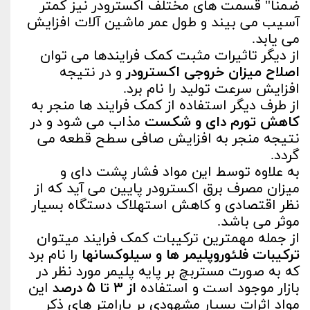
ضمنا" قسمت های مختلف اکسترودر نیز کمتر
آسیب می بیند و طول عمر ماشین آلات افزایش
می یابد.
از دیگر تاثیرات مثبت کمک فرایندها می توان
اصلاح میزان خروجی اکسترودر
و در نتیجه
افزایش سرعت تولید را نام برد.
از طرف دیگر استفاده از کمک فرایند ها منجر به
کاهش تورم دای و شکست
مذاب می شود و در
نتیجه منجر به افزایش صافی سطح قطعه می
گردد.
به علاوه توسط این مواد فشار پشت دای و
میزان مصرف برق اکسترودر پایین می آید که از
نظر اقتصادی و کاهش استهلاک دستگاه بسیار
موثر می باشد.
از جمله مهمترین ترکیبات کمک فرایند میتوان
ترکیبات فلئوروپلیمر ها و سیلوکسانها
را نام برد
که به صورت مستربچ بر پایه پلیمر مورد نظر در
بازار موجود است و استفاده
از ۳ تا ۵ درصد
این
مواد اثرات بسیار مشهودی بر پارامتر های ذکر