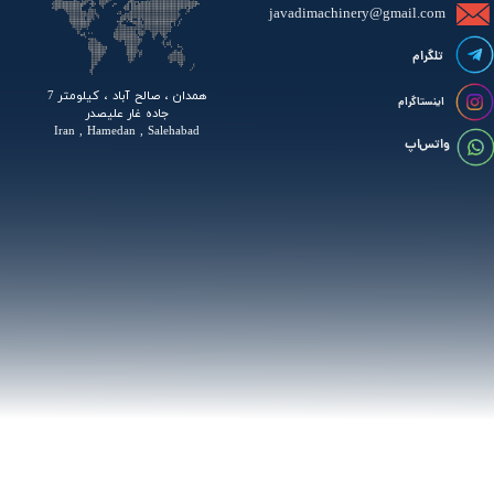
javadimachinery@gmail.com​​​​​​​​
تلگرام
همدان ، صالح آباد ، کیلومتر 7
اینستاگرام
جاده غار علیصدر
Iran , Hamedan , Salehabad
واتس اپ