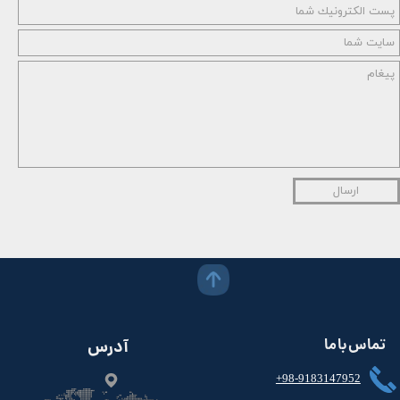
ارسال
تماس با ما
آدرس
+98-9183147952