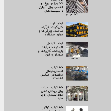
کشاورزی: بهترین
انتخاب برای آبیاری
و سیستم‌های
کشاورزی
تولید لوله
کاروگیت؛ فرآیند
ساخت، ویژگی‌ها و
موارد استفاده
تولید گرانول
لاستیک؛ فرآیند
بازیافت، کاربردها و
سودآوری این
صنعت
خط تولید
اکسترودرهای
مخصوص میکس
نشاسته
خط تولید لمینت
برای روکش‌ دهی
مواد پلیمری روی
فلزات
خط تولید گرانول