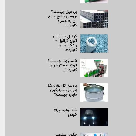
پروفیل چیست؟
بررسی جامع انواع
آن به همراه
کاربردها
گرانول چیست؟
انواع گرانول +
ویژگی ها و
کاربردها
اکسترودر چیست؟
انواع اکسترودر و
کاربرد آن
پروسه تزریق LSR
(تزریق سیلیکون
مایع) چیست؟
خط تولید چراغ
خودرو
چگونه صنعت