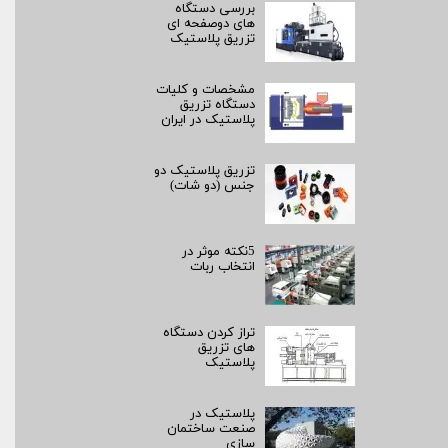
بررسی دستگاه
های دوصفحه ای
تزریق پلاستیک
مشخصات و کلیات
دستگاه تزریق
پلاستیک در ایران
تزریق پلاستیک دو
جنس (دو شات)
5نکته موثر در
انتخاب ربات
تراز کردن دستگاه
های تزریق
پلاستیک
پلاستیک در
صنعت ساختمان
سازی