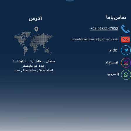
تماس با ما
آدرس
+98-9183147952
javadimachinery@gmail.com​​​​​​​​
تلگرام
همدان ، صالح آباد ، کیلومتر 7
اینستاگرام
جاده غار علیصدر
Iran , Hamedan , Salehabad
واتس اپ