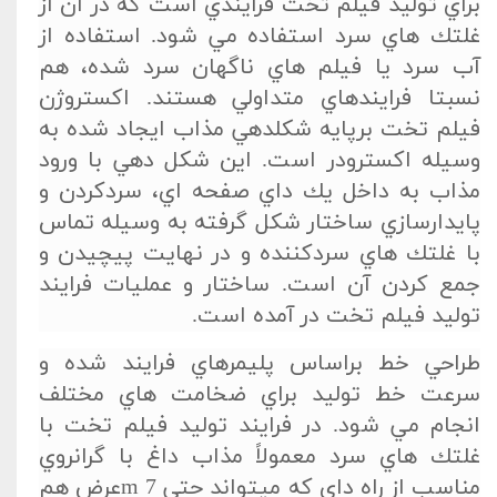
براي توليد فيلم تخت فرايندي است كه در آن از
غلتك هاي سرد استفاده مي شود. استفاده از
آب سرد يا فيلم هاي ناگهان سرد شده، هم
نسبتا فرايندهاي متداولي هستند. اكستروژن
فيلم تخت برپايه شكلدهي مذاب ايجاد شده به
وسيله اكسترودر است. اين شكل دهي با ورود
مذاب به داخل يك داي صفحه اي، سردكردن و
پايدارسازي ساختار شكل گرفته به وسيله تماس
با غلتك هاي سردكننده و در نهايت پيچيدن و
جمع كردن آن است. ساختار و عمليات فرايند
توليد فيلم تخت در آمده است.
طراحي خط براساس پليمرهاي فرايند شده و
سرعت خط توليد براي ضخامت هاي مختلف
انجام مي شود. در فرايند توليد فيلم تخت با
غلتك هاي سرد معمولاً مذاب داغ با گرانروي
مناسب از راه داي كه ميتواند حتي 7 mعرض هم