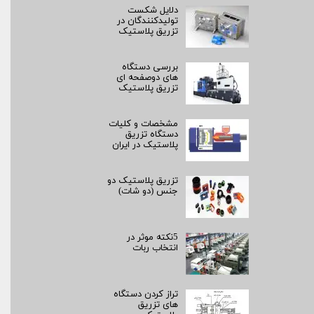
دلایل شکست
تولیدکنندگان در
تزریق پلاستیک
بررسی دستگاه
های دوصفحه ای
تزریق پلاستیک
مشخصات و کلیات
دستگاه تزریق
پلاستیک در ایران
تزریق پلاستیک دو
جنس (دو شات)
5نکته موثر در
انتخاب ربات
تراز کردن دستگاه
های تزریق