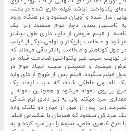
اگر توزیع دما در دای انتهایی از اکسترودر دارای
دمای یکنواخت نباشد فیلم خارج شده در بخش­
هایی شل شده و آویزان می­شود و در هنگام ورود
به ناحیه­ی بعدی دچار موج می­شود زیرا یک
ناحیه از فیلم خروجی از دای، دارای طول بیشتر
می­شود و ضخامت باریک­تر و نواحی دیگر از فیلم،
در طول کوتاه­تر و ضخامت بالاتر باقی می­ماند که
در نهایت سبب غیر یکنواختی ضخامت فیلم در
عرض می­شود و همچنین سبب ایجاد موج در
طول فیلم می­گردد. فیلم پس از خروج از دای وارد
یک ناحیه­ی غلطکی شده، که سبب ایجاد یک
طرح بر روی نمونه­ می­شود و همچنین نمونه را
مقداری سرد می­کند ولی به زیر دمای نرم شدگی
نمی­رسد زیرا پس از عبور از میان دو غلتک وارد
یک سرد کن می­شود که همزمان با شکلدهی فیلم
با طرح ظاهری خاص، نمونه را نیز سرد کرده و به