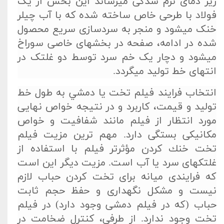
زیر دمای نرم­ شدگی می­رساند این بخش از یک
فولاد با طرحی خاص ساخته شده که با آب چیلر
خنک می­شود و منجر به سردسازی سریع محصول
شده در ادامه، صفحه در بخش­های خاصی سوراخ
می­شود و دچار یک خم سرد توسط دو غلتک در
انتهای خط تولید می­گردد.
انتخاب فرايند فيلم تخت يا دمشي به طول خط
توليد و قيمت، كاربرد و در نتيجه خواص نهايی
مورد انتظار از فيلم مانند شفافيت و خواص
مكانيكی بستگی دارد. مهم ترين مزيت فيلم
تخت خنك كردن مؤثرتر فيلم با استفاده از
غلتكهای سرد يا آب است. مزيت ديگر اين است
كه فرايندی ميانه برای تخت كردن حباب لازم
نيست و مشكل نگهداری و حفظ حجم ثابت
حباب (كه در فيلم دمشی وجود دارد) در فيلم
تخت وجود ندارد. از طرفی، كنترل ضخامت در