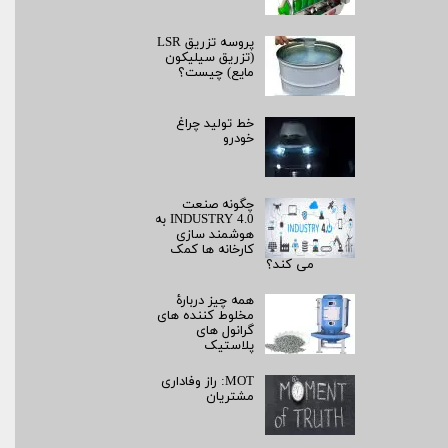
پروسه تزریق LSR
(تزریق سیلیکون
مایع) چیست؟
خط تولید چراغ
خودرو
چگونه صنعت
INDUSTRY 4.0 به
هوشمند سازی
کارخانه ها کمک
می کند؟
همه چیز دربارۀ
مخلوط کننده های
گرانول های
پلاستیک
MOT: راز وفاداری
مشتریان