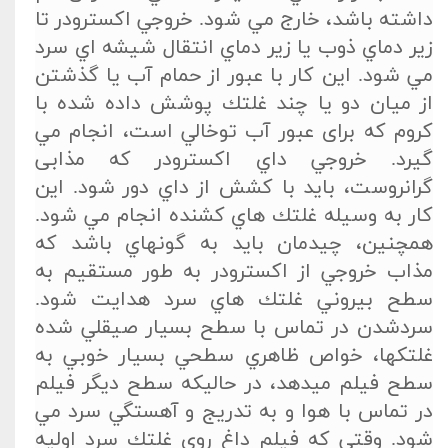
داشته باشد، خارج مي شود. خروجي اكسترودر تا
زير دماي ذوب يا زير دماي انتقال شيشه اي سرد
مي شود. اين كار با عبور از حمام آب يا گذشتن
از ميان دو يا چند غلتك پوشش داده شده با
كروم كه برای عبور آب توخالي است، انجام مي
گيرد. خروجي داي اكسترودر كه مذابی
گرانروست، بايد با كشش از داي دور شود. اين
كار به وسيله غلتك هاي كشنده انجام مي شود.
همچنين، چيدمان بايد به گونه­اي باشد كه
مذاب خروجي از اكسترودر به طور مستقيم به
سطح بيروني غلتك هاي سرد هدايت شود.
سردشدن در تماس با سطح بسيار صيقلي شده
غلتك­ها، خواص ظاهري سطحي بسيار خوبي به
سطح فيلم مي­دهد، در حاليكه سطح ديگر فيلم
در تماس با هوا و به تدريج و آهستگي سرد مي
شود. وقتي كه فيلم داغ روي غلتك سرد اوليه