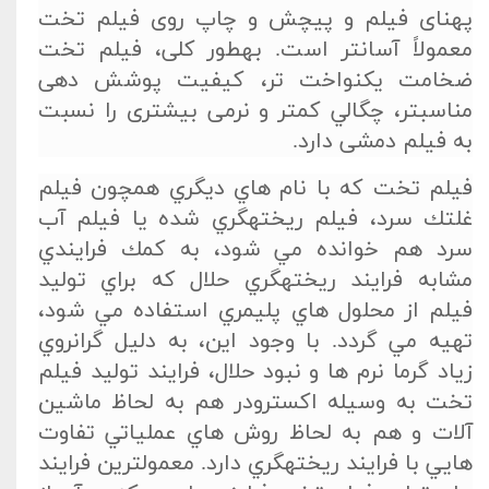
پهنای فيلم و پيچش و چاپ روی فيلم تخت
معمولاً آسان­تر است. بهطور كلی، فيلم تخت
ضخامت يكنواخت تر، كيفيت پوشش دهی
مناسبتر، چگالي كمتر و نرمی بيشتری را نسبت
به فيلم دمشی دارد.
فيلم تخت كه با نام هاي ديگري همچون فيلم
غلتك سرد، فيلم ريخته­گري شده يا فيلم آب
سرد هم خوانده مي شود، به كمك فرايندي
مشابه فرايند ريخته­گري حلال كه براي توليد
فيلم از محلول هاي پليمري استفاده مي شود،
تهيه مي گردد. با وجود اين، به دليل گرانروي
زياد گرما نرم ها و نبود حلال، فرايند توليد فيلم
تخت به وسيله اكسترودر هم به لحاظ ماشين
آلات و هم به لحاظ روش هاي عملياتي تفاوت
هايي با فرايند ريخته­گري دارد. معمولترين فرايند