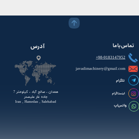
تماس با ما
آدرس
+98-9183147952
javadimachinery@gmail.com​​​​​​​​
تلگرام
همدان ، صالح آباد ، کیلومتر 7
اینستاگرام
جاده غار علیصدر
Iran , Hamedan , Salehabad
واتس اپ