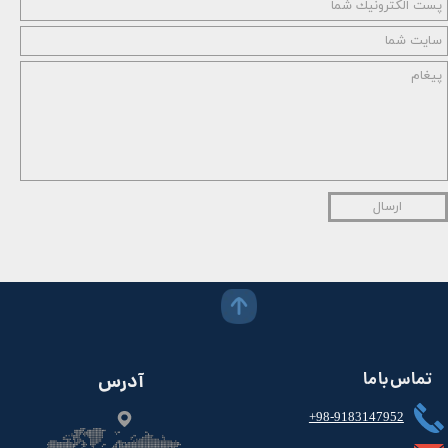
ارسال
تماس با ما
آدرس
+98-9183147952