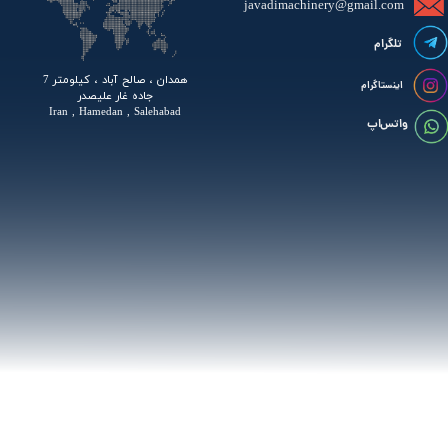
javadimachinery@gmail.com​​​​​​​​
تلگرام
همدان ، صالح آباد ، کیلومتر 7
اینستاگرام
جاده غار علیصدر
Iran , Hamedan , Salehabad
واتس اپ