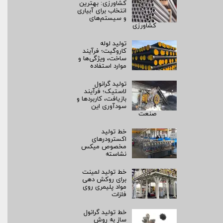
کشاورزی: بهترین
انتخاب برای آبیاری
و سیستم‌های
کشاورزی
تولید لوله
کاروگیت؛ فرآیند
ساخت، ویژگی‌ها و
موارد استفاده
تولید گرانول
لاستیک؛ فرآیند
بازیافت، کاربردها و
سودآوری این
صنعت
خط تولید
اکسترودرهای
مخصوص میکس
نشاسته
خط تولید لمینت
برای روکش‌ دهی
مواد پلیمری روی
فلزات
خط تولید گرانول
ساز به روش