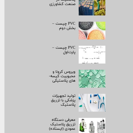
صنعت کشاورزی
PVC چیست –
بخش دوم
PVC چیست –
پارت‌اول
ویروس کرونا و
محبوبیت کیسه­
های پلاستیکی
تولید تجهیزات
پزشکی با تزریق
پلاستیک
معرفی دستگاه
تزریق پلاستیک
عمودی (ایستاده)