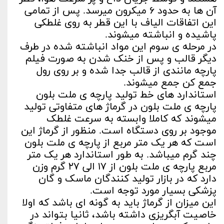
آن ها به حدود ۶ میکرون میرسد. پس از تمامی
این اتفاقات الياف با این قطر به روی غلطکی
پاشيده و انباشته میشوند.
در مرحله ی سوم این مواد انباشته شده در طرف
دیگر قالب و پس از خنک شدن به صورت فیلم
پارچه مانندی از قالب جدا شده و بر روی رول
جمع کن جمع میشوند.
استاندارد های خط تولید پارچه ی ملت بلون
پارچه ی ملت بلون در گرماژ های متفاوتی تولید
میشوند که کاملا وابسته به سرعت غلطک
موجود بر روی دستگاه است. منظور از گرماژ این
است که هر یک متر مربع از پارچه ی ملت بلون
چند گرم میباشد. به طور استاندارد هر یک متر
مربع پارچه ی ملت بلون از ۱۷ الی ۲۷ گرم وزن
دارد که در بازار تولید کنندگان ماسک و گان
پزشکی بسیار مورد توجه است.
این میزان از گرماژ باید به گونه ای باشد که اولا
خاصيت آبگریزی داشته باشد، ثانيا بتواند در