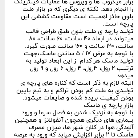
برابر میکروب ها و ویروس ها عملیات فیلترینگ
را انجام دهد. نکته ی دیگری که در بازار ملت
بلون حائز اهمیت است مقاومت کششی این
پارچه است.
تولید پارچه ی ملت بلون طبق طراحی قالب
میتواند در ابعاد ۴۰ سانت، ۶۰ سانت، ۸۰
سانت، ۱۲۰ سانت و ۱۶۰ سانت صورت گیرد.
با توجه به عرض ۱۷ / ۵ سانتی ماسک،جهت
تولید ماسک هر کدام از این ابعاد تولید به
ترتيب ۲ رول، ۳رول، ۴ رول، ۶ رول و ۹ رول
میدهد.
البته لازم به ذکر است که کناره های پارچه ی
تولیدی به علت کم بودن تراکم و به تبع پایین
بودن کیفیت بریده شده و ضایعات میشود.
بازار پارچه ی ماسک
با توجه به نزدیک شدن به فصل سرما و ورود
بیماری های دیگری همچون آنفولانزا و همچنین
آلودگی هوا در کلان شهر ها، میزان مصرف
ماسک تا ۲ برابر افزایش میابد که ورود به عرصه