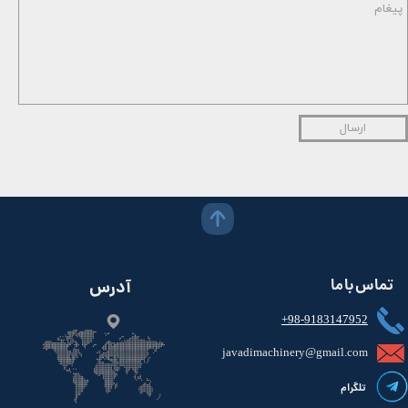
ارسال
تماس با ما
آدرس
+98-9183147952
javadimachinery@gmail.com​​​​​​​​
تلگرام