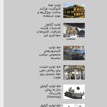
تولید لوله
کاروگیت؛ فرآیند
ساخت، ویژگی‌ها و
موارد استفاده
تولید گرانول
لاستیک؛ فرآیند
بازیافت، کاربردها و
سودآوری این
صنعت
خط تولید
اکسترودرهای
مخصوص میکس
نشاسته
خط تولید لمینت
برای روکش‌ دهی
مواد پلیمری روی
فلزات
خط تولید گرانول
ساز به روش
واتررینگ
(Watering)
خط تولید گرانول