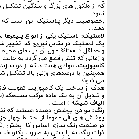
که از ملکول های بزرگ و سنگین تشکیل شد
نمود,
,خصوصیت دیگر پلاستیک این است که برخل
دهد. .
لاستیک:
لاستیک یکی از انواع پلیمرها 
یک لاستیک در مقابل نیروی کم تغییر شک
و حداقل تا ۳۰۰% طول آن در دمای محیط افزایش می یابد
و زمانی که تنش قطع می گردد به حالت او
کامپوزیت:
موادی هستند که از دو سازنده 
همچنین با درصدهای وزنی بالا تشکیل شد
می شوند .
هدف از ساخت یک کامپوزیت تقویت فاز 
و تبدیل آن به یک ماده مرکب مستحکم(مان
الیاف شیشه ) است .
رنگ:
موادی پوشش دهنده هستند که نقش 
پوشش های آلی عموماً از اختلاط چهار جزء
در صنعت رنگ سازی اساس کار پخش رنگدا
ذرات رنگدانه بایستی به صورت یکنواخ