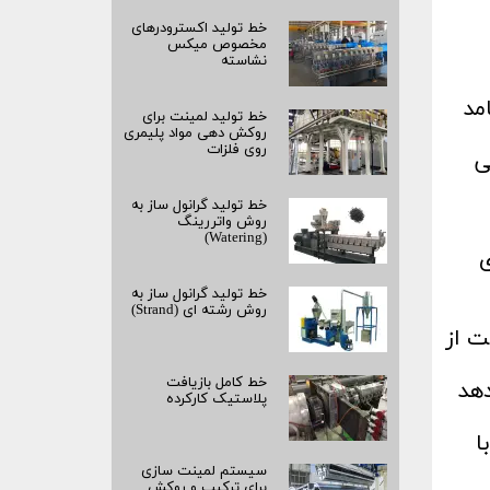
خط تولید اکسترودرهای
مخصوص میکس
نشاسته
مد
خط تولید لمینت برای
روکش‌ دهی مواد پلیمری
روی فلزات
ی
خط تولید گرانول ساز به
روش واتررینگ
(Watering)
ی
خط تولید گرانول ساز به
روش رشته‌ ای (Strand)
ت از
خط کامل بازیافت
دهد
پلاستیک کارکرده
 و حاوی تعداد بسیار زیادی حفره ( Cell) با
سیستم لمینت‌ سازی
برای ترکیب و روکش‌