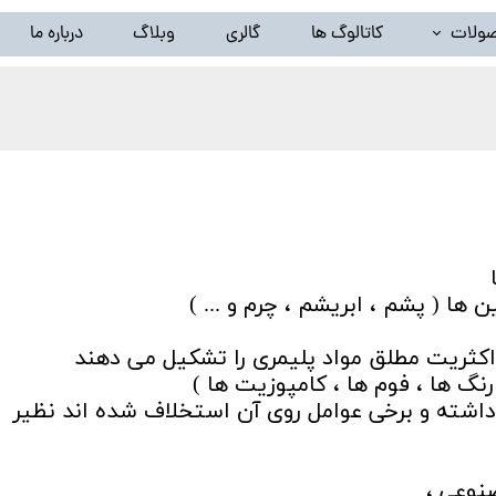
ولات
کاتالوگ ها
گالری
وبلاگ
درباره ما
خط تولید ظروف پلاستیک بادی(دستگاه تزریق پلاستیک بادی)
لید گرانول پلاستیک ( دستگاه کامپاند و بازیافت ) و تجهیزات وابس
خط شستشوی نایلون و تجهیزات وابسته
سیلندر و مارپیچ اکسترودر
سایر محصولات ( توقف تولید )
ین ها ( پشم ، ابریشم ، چرم و ... )
ثریت مطلق مواد پلیمری را تشکیل می دهند
نگ ها ، فوم ها ، کامپوزیت ها )
داشته و برخی عوامل روی آن استخلاف شده اند نظیر
نوعی ،