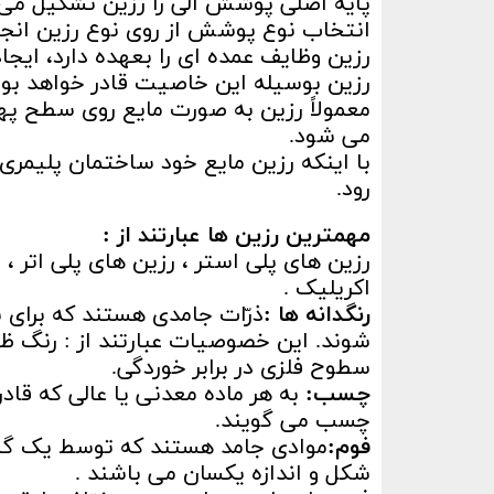
پایه اصلی پوشش آلی را رزین تشکیل می
انتخاب نوع پوشش از روی نوع رزین انجا
رزین وظایف عمده ای را بعهده دارد، ایج
رزین بوسیله این خاصیت قادر خواهد بود
معمولاً رزین به صورت مایع روی سطح په
می شود.
با اینکه رزین مایع خود ساختمان پلیمری 
رود.
مهمترین رزین ها عبارتند از :
رزین های پلی استر ، رزین های پلی اتر ، 
اکریلیک .
رنگدانه ها :
ذرّات جامدی هستند که برای 
شوند. این خصوصیات عبارتند از : رنگ ظا
سطوح فلزی در برابر خوردگی.
چسب:
به هر ماده معدنی یا عالی که قاد
چسب می گویند.
فوم:
شکل و اندازه یکسان می باشند .