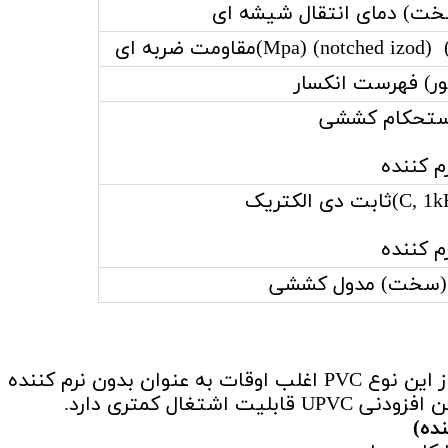
مت ضربه ای
ور) فهرست انکسار
م کننده
م کننده
در لوله ها و قاب های در و پنجره است .از این نوع PVC اغلب اوقات به عنوان بدون نرم کننده