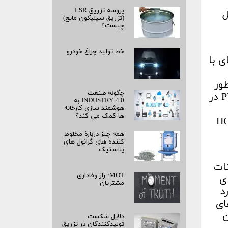
پروسه تزریق LSR
مبیل
(تزریق سیلیکون مایع)
چیست؟
خط تولید چراغ خودرو
ی با
ور
چگونه صنعت
موفقیت آمیزی بازیافت میشود. ولی به هرحال مشکلاتی نیز برای بازیافت آن وجود دارد.چون PVC در
INDUSTRY 4.0 به
هوشمند سازی کارخانه
ها کمک می کند؟
 نیست چرا که پی وی سی تمایل به تخریب و تولید HCL
همه چیز دربارۀ مخلوط
کننده های گرانول های
پلاستیک
ات
MOT: راز وفاداری
ی
مشتریان
 مورد
ای
. این
دلایل شکست
تولیدکنندگان در تزریق