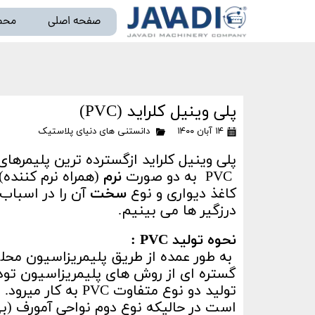
صفحه اصلی
محص
خط تو
پلی وینیل کلراید (PVC)
۱۴ آبان ۱۴۰۰
دانستنی های دنیای پلاستیک
پلی وینیل کلراید ازگسترده ترین پلیمرها
PVC به دو صورت
نرم
کاغذ دیواری و نوع
سخت
آن را در اسباب ب
درزگیر ها می بینیم.
نحوه تولید PVC :
به طور عمده از طریق پلیمریزاسیون محلو
گستره ای از روش های پلیمریزاسیون توده
تولید دو نوع متفاو
است در حالیکه نوع دوم نواحی آمورف (بی