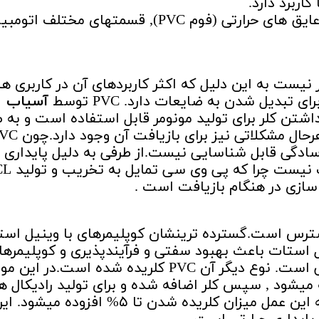
ربرد دارد.
کاربردهای عمده دیگر آن شامل لباس ها ,عایق های حرارتی (فوم PVC), قسمتهای مختلف اتو
ای دیگر نیست به این دلیل که اکثر کاربردهای آن در کاربری ها
بدیل شدن به ضایعات دارد. PVC توسط
آسیاب
اشتن کلر برای تولید مونومر قابل استفاده است و به ط
ادگی قابل شناسایی نیست.از طرفی به دلیل پایداری
حرارتی ضعیف آن بازیافت حرارتی مناسب
اسازی در هنگام بازیافت است .
ترس است.گسترده ترینشان کوپلیمرهای با وینیل است
 استات باعث بهبود سفتی و فرآیندپذیری و کوپلیمرها
اکریلونیترات موجب بهبود پایداری حرارتی است. نوع دیگر آن PVC کلریده شده است.در این
 میشود , سپس کلر اضافه شده و برای تولید رادیکال ه
کلر تحت اشعه UV قرار میگیرد در نتیجه این عمل میزان کلریده شدن تا ۵% افزوده میشود