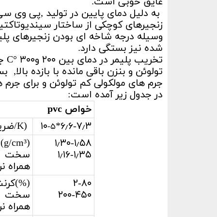
عایق خوبی است.
به دلیل دمای پایین در تولید ,پی وی س
وسیله درجه شاخه ای بودن زنجیرهای پل
شده نیز بستگی دارد.
در جدول زیر آمده است:
خواص pvc
۶٫۶-۷٫۳*۱۰
(K/ضریب انبساط حرارتی)
-۵
۱٫۳۰-۱٫۵۸
(g/cm³)چگالی
۱٫۱۶-۱٫۳۵
سخت
همراه نر
۲-۸۰
(%)کرن
۲۰۰-۴۵۰
سخت
همراه نر