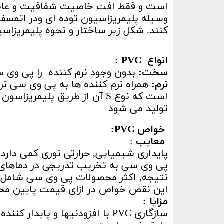
وسیله پلیمریزاسیون توده ای ودر اتمسفر 
کنند. شکل زیر ساختار و نحوه پلیمریزاسیون Pvc را نشان می
انواع
PVC :
سخت:
بدون وجود نرم کننده
را پی وی 
نرم:
تولید می شود
خواص
PVC
:
معایب
:
پایداری شیمیایی, حرارتی نوری کمی دارد.
پی وی سی به تخریب تدریجی در دماهای با
نتیجه, اکثر محصولات پی وی سی شامل پا
این نقص خواص در ازای قیمت پایین مح
مزایا :
سازگاری PVC با افزودنیها و پایدار کننده ها.