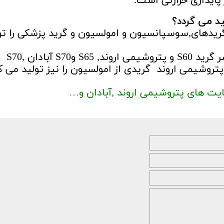
ید می گردد؟
 گریدهای,سوسپانسیون و امولسیون و گرید پزشکی را تو
برای مثال پتروشیمی بندرامام در حال حاضر گرید S60 و پتروشیمی اروند, S65 وS70 آبادان ,S70
روشیمی اروند گریدی از امولسیون را نیز تولید می ک
یت های پتروشیمی اروند ,آبادان و…