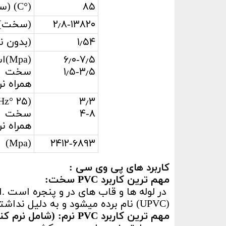
۸۵
(°C) (سخت) دمای انتقال شیشه ای
۲٫۸-۱۳۸۲۰
(سخت) (notched izod) (Mpa)مقاو
۱٫۵۴
(بدون ن
۶٫۰-۷٫۵
(Mpa)استحکام کششی
۱٫۵-۳٫۵
سخت
همراه نر
۳٫۳
(۲۵ °C, 1kHz)ثابت دی الکتریک
۴-۸
سخت
همراه نر
۲۴۱۲-۶۸۹۳
(Mpa) (سخت) مدول کششی
کاربرد های
پی وی سی
:
مهم ترین کاربرد PVC سخت:
(UPVC) نام برده میشود و به دلیل نداشتن افزودنی UPVC قابلیت اشتغال کمتری دارد.
مهم ترین کاربرد PVC نرم: (شامل نرم کننده)