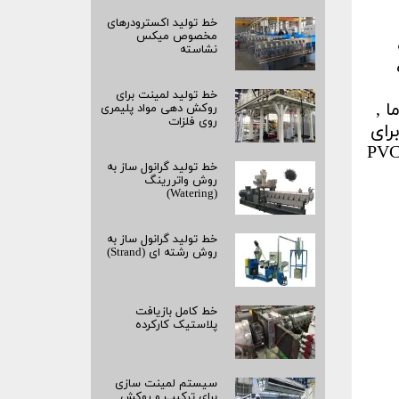
خط تولید اکسترودرهای
مخصوص میکس
نشاسته
خط تولید لمینت برای
ین دما ,
روکش‌ دهی مواد پلیمری
روی فلزات
ی مانده با بازده بالا, بسیار خوب با هم جفت میشوند. حلال معمول برای PVC برای
ای مولکولی کم تولوئن و برای جرم های مولکولی بالا تتراهیدروفوران (THF) است . خواص PVC
خط تولید گرانول ساز به
روش واتررینگ
(Watering)
خط تولید گرانول ساز به
روش رشته‌ ای (Strand)
خط کامل بازیافت
پلاستیک کارکرده
سیستم لمینت‌ سازی
برای ترکیب و روکش‌