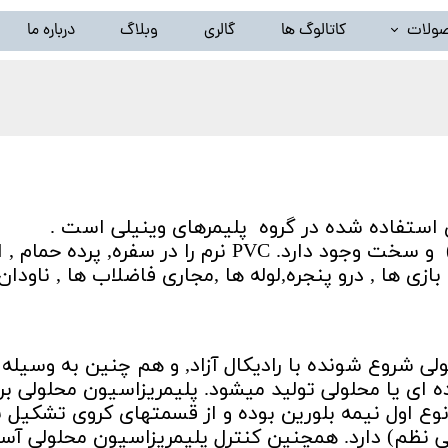
ولات
کاتالوگ ها
گالری
وبلاگ
درباره ما
خط تولید ظروف پلاستیک بادی(دستگاه تزریق پلاستیک بادی)
لید گرانول پلاستیک ( دستگاه کامپاند و بازیافت ) و تجهیزات وابس
خط شستشوی نایلون و تجهیزات وابسته
سیلندر و مارپیچ اکسترودر
ی استفاده شده در گروه پلیمرهای وینیلی است .
(همراه نرم کننده) و سخت وجود دارد. PVC نرم را در سفره, پرده حم
سایر محصولات ( توقف تولید )
ازی ها , درو پنجره,لوله ها ,مجاری فاضلاب ها , ناودان
لی شروع شونده با رادیکال آزاد, و هم چنین به وسیله
 ای یا محلولی تولید میشود. پلیمریزاسیون محلولی بر
ت PVC به کار میرود. نوع اول نیمه بلورین بوده و از قسمتهای کروی تشکی
 نظم) دارد. همچنین کنترل پلیمریزاسیون محلولی آسا