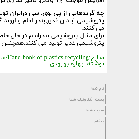
افزایش موجب Tg بالاترو تاثیر گذاری در پایداری حرارتی است.
چه گریدهایی از پی .وی. سی درایران تول
پتروشیمی آبادان,غدیر,بندر امام و اروند
می کنند.
پتروشیمی غدیر تولید می کنند.همچنین پت
منابع:Hand book of plastics recycling/
سا
نوشته :بهاره بهبودی