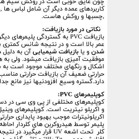
چون عایق خوبی است در روکش سیم ها کا
,چسبها و روکش هاست.
نکاتی در مورد بازیافت:
بازیافت PVC به گستردگی پلیمره
عمر بالا است و در نتیجه شانس کمتری برای ت
شدن
و یا
بازیافت شیمیایی
آن به دلیل د
اشکال و رنگهای مختلف موجود است به س
دارد.گستره وسیع افزودنیها نیز مانع جد
کوپلیمرهای PVC:
کوپلیمرهای مختلفی از پی وی سی در دس
و اکریلو نیتریت است. کوپلیمرهای وینیل
پلیمر توسط هیدروکربن های کلردار احاطه