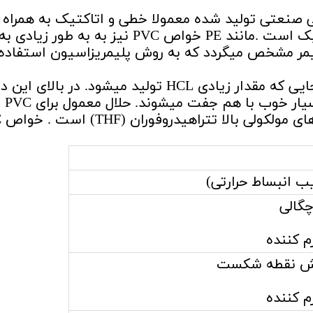
ی صنعتی تولید شده معمولا خطی و اتاکتیک به همراه
زنجیرهای کوچکی از ساختار سیندیوتاکتیک است .مانند PE خواص PVC نیز به به طور زیادی به
یمر مشخص میگردد که به روش پلیمریزاسیون استفاده
تخریب پلیمر در دمای بین ۲۰۰ وC° ۳۰۰ جایی که مقدار زیادی HCL تولید میشود. در بالای ا
تولوئن و بنزن باق
جرم ه
م کننده
ش نقطه شکست
م کننده