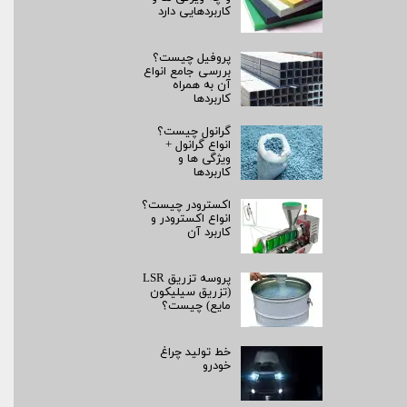
کاربردهایی دارد
پروفیل چیست؟
بررسی جامع انواع
آن به همراه
کاربردها
گرانول چیست؟
انواع گرانول +
ویژگی ها و
کاربردها
اکسترودر چیست؟
انواع اکسترودر و
کاربرد آن
پروسه تزریق LSR
(تزریق سیلیکون
مایع) چیست؟
خط تولید چراغ
خودرو