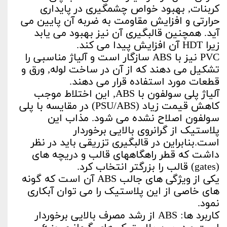
کربنات, بهبود خواص چشمگیری در پایداری
حرارتی و افزایش مقاومت به ضربه آن پایین می
آید. همچنین قالبگیری آن نیز بهبود می یابد
زیرا HDT آن افزایش پیدا می کند.
PVC نیز با ABS سازگار است و آلیاژ مناسبی را
تشکیل می دهند که از آن در ساخت لوله, ورق و
قطعات مورد استفاده قرار می دهند.
آلیاژ پلی سولفون با ABS, این اختلاط موجب
کاهش قیمت زیاد (PSU/ABS) در مقایسه با پلی
سولفون اصلاح نشده می شود. مذاب این
پلاستیک از گرانروی بالایی برخوردار
است.بنابراین در قالبگیری تزریقی باید در نظر
داشت که قطر راهگاههای قالب و دریچه های
(gates) قالب را بزرگتر انتخاب کرد.
یکی از ویژگی های جالب ABS آن است که گونه
های خاصی از این پلاستیک را می توان آبکاری
نمود.
کاربرد ها: ABS از رشد مصرف بالایی برخوردار