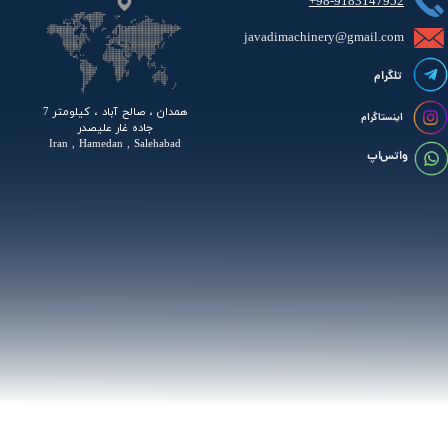
+98-9183147952
javadimachinery@gmail.com​​​​​​​​
تلگرام
همدان ، صالح آباد ، کیلومتر 7
اینستاگرام
جاده غار علیصدر
Iran , Hamedan , Salehabad
واتس اپ