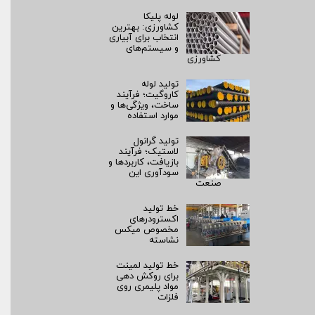
لوله پلیکا
کشاورزی: بهترین
انتخاب برای آبیاری
و سیستم‌های
کشاورزی
تولید لوله
کاروگیت؛ فرآیند
ساخت، ویژگی‌ها و
موارد استفاده
تولید گرانول
لاستیک؛ فرآیند
بازیافت، کاربردها و
سودآوری این
صنعت
خط تولید
اکسترودرهای
مخصوص میکس
نشاسته
خط تولید لمینت
برای روکش‌ دهی
مواد پلیمری روی
فلزات