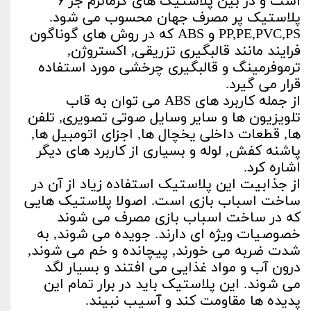
است و در بین پلاستیک های گرمانرم جز ۶
پلاستیک پر مصرف جهان محسوب می شود.
PP,PE,PVC,PS و ABS که در روش های گوناگون
فرایند مانند قالبگیری تزریقی, اکستروژن,
ترموفرمینگ و قالبگیری چرخشی مورد استفاده
قرار می گیرد.
از جمله کاربرد های ABS می توان به قاب
تلویزیون ها و سایر وسایل صوتی تصویری, تلفن
ها, قطعات داخلی یخچال ها, اجزای اتومبیل ها,
پاشنه کفش, لوله و بسیاری از کاربرد های دیگر
اشاره کرد.
از جذابیت این پلاستیک استفاده زیاد از آن در
ساخت اسباب بازی است. اصولا پلاستیک هایی
که در ساخت اسباب بازی مصرف می شوند
خصوصیات ویژه ای دارند. جویده می شوند, به
شدت ضربه می خورند, پیچانده و خم می شوند,
درون آب و مواد غذایی می افتند و بسیار لگد
می شوند. این پلاستیک باید در برار تمام این
پدیده ها مقاومت کند و آسیب نبیند.