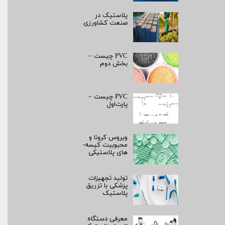
پلاستیک در
صنعت کشاورزی
PVC چیست –
بخش دوم
PVC چیست –
پارت‌اول
ویروس کرونا و
محبوبیت کیسه­
های پلاستیکی
تولید تجهیزات
پزشکی با تزریق
پلاستیک
معرفی دستگاه