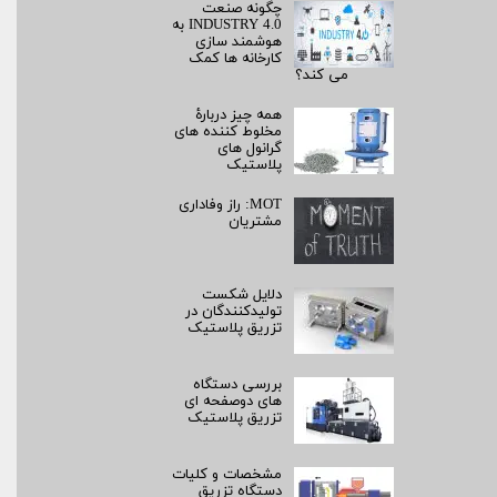
چگونه صنعت
INDUSTRY 4.0 به
هوشمند سازی
کارخانه ها کمک
می کند؟
همه چیز دربارۀ
مخلوط کننده های
گرانول های
پلاستیک
MOT: راز وفاداری
مشتریان
دلایل شکست
تولیدکنندگان در
تزریق پلاستیک
بررسی دستگاه
های دوصفحه ای
تزریق پلاستیک
مشخصات و کلیات
دستگاه تزریق