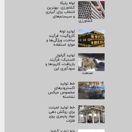
لوله پلیکا
کشاورزی: بهترین
انتخاب برای آبیاری
و سیستم‌های
کشاورزی
تولید لوله
کاروگیت؛ فرآیند
ساخت، ویژگی‌ها و
موارد استفاده
تولید گرانول
لاستیک؛ فرآیند
بازیافت، کاربردها و
سودآوری این
صنعت
خط تولید
اکسترودرهای
مخصوص میکس
نشاسته
خط تولید لمینت
برای روکش‌ دهی
مواد پلیمری روی
فلزات
خط تولید گرانول