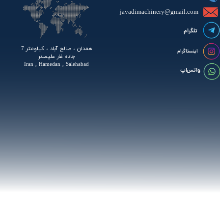
javadimachinery@gmail.com​​​​​​​​
تلگرام
همدان ، صالح آباد ، کیلومتر 7
اینستاگرام
جاده غار علیصدر
Iran , Hamedan , Salehabad
واتس اپ