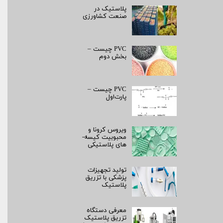
پلاستیک در
صنعت کشاورزی
PVC چیست –
بخش دوم
PVC چیست –
پارت‌اول
ویروس کرونا و
محبوبیت کیسه­
های پلاستیکی
تولید تجهیزات
پزشکی با تزریق
پلاستیک
معرفی دستگاه
تزریق پلاستیک