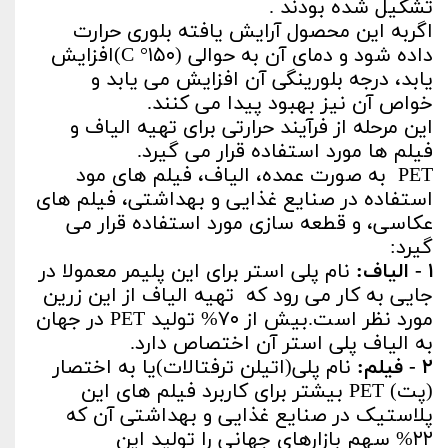
تشکیل شده بودند .
اگربه این محصول آرایش یافته بلوری حرارت
داده شود و دمای آن به حوالی (C °۱۵۰)افزایش
یابد، درجه بلورینگی آن افزایش می یابد و
خواص آن نیز بهبود پیدا می کنند.
این مرحله از فرآیند حرارتی برای تهیه الیاف و
فیلم ها مورد استفاده قرار می گیرد.
PET به صورت عمده، الیاف، فیلم های مود
استفاده در صنایع غذایی و بهداشتی، فیلم های
عکاسی، و قطعه سازی مورد استفاده قرار می
گیرد:
۱ - الیاف:
نام پلی استر برای این پلیمر معمولا در
جایی به کار می رود که تهیه الیاف از این زرین
مورد نظر است.بیش از ۷۰% تولید PET در جهان
به الیاف پلی استر آن اختصاص دارد.
۲ - فیلم:
نام پلی(اتیلن ترفتالات)یا به اختصار
(پت) PET بیشتر برای کاربرد فیلم های این
پلاستیک در صنایع غذایی و بهداشتی آن که
۲۲% سهم بازارهای جهانی را تولید این