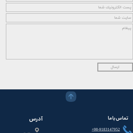
ارسال
تماس با ما
آدرس
+98-9183147952