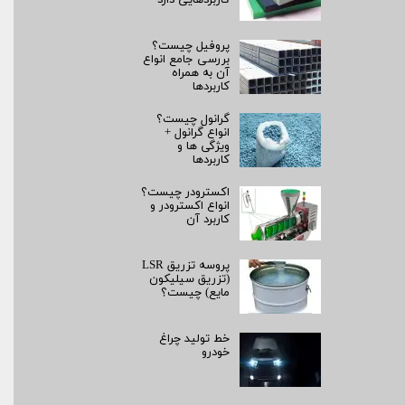
کاربردهایی دارد
پروفیل چیست؟
بررسی جامع انواع
آن به همراه
کاربردها
گرانول چیست؟
انواع گرانول +
ویژگی ها و
کاربردها
اکسترودر چیست؟
انواع اکسترودر و
کاربرد آن
پروسه تزریق LSR
(تزریق سیلیکون
مایع) چیست؟
خط تولید چراغ
خودرو