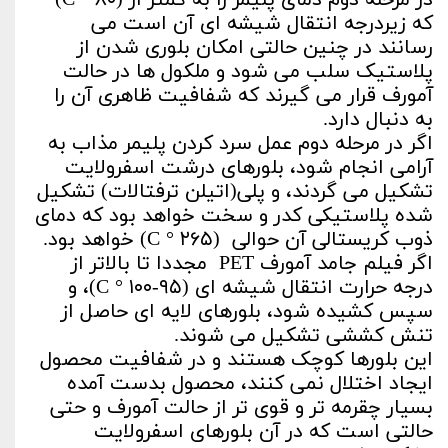
در مرحله دوم دمای پلیمر را به کمتر از (C ° ۸۰)
که زیردرجه انتقال شیشه ای آن است می
رسانند در چنین حالتی امکان بلوری شدن از
پلاستیک سلب می شود و ملکول ها در حالت
آمورف قرار می گیرند که شفافیت ظاهری آن را
به دنبال دارد.
اگر در مرحله دوم عمل سرد کردن پلیمر مذاب به
آرامی انجام شود، بلورهای درشت اسفرولایت
تشکیل می گردند، و پلی(اتیلن ترفتالات) تشکیل
شده پلاستیکی کدر و سخت خواهد بود که دمای
ذوب کریستالی آن حوالی (C ° ۲۶۵) خواهد بود.
اگر فیلم جامد آمورف PET مجددا تا بالاتر از
درجه حرارت انتقال شیشه ای (C ° ۱۰۰-۹۵)، و
سپس کشیده شود، بلورهای لایه ای حاصل از
تنش کششی تشکیل می شوند.
این بلورها کوچک هستند و در شفافیت محصول
ایجاد اختلال نمی کنند، محصول بدست آمده
بسیار چقرمه تر و قوی تر از حالت آمورف و حتی
حالتی است که در آن بلورهای اسفرولایت