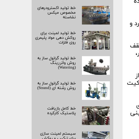
 تجهیزات IT استفاده
خط تولید اکسترودرهای
مخصوص میکس
نشاسته
د و
خط تولید لمینت برای
روکش‌ دهی مواد پلیمری
روی فلزات
سقف
،
خط تولید گرانول ساز به
روش واتررینگ
(Watering)
ز
کیت
خط تولید گرانول ساز به
روش رشته‌ ای (Strand)
خط کامل بازیافت
نی
پلاستیک کارکرده
سیستم لمینت‌ سازی
برای ترکیب و روکش‌