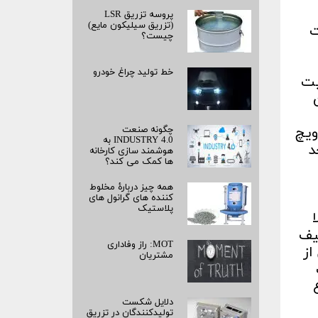
پروسه تزریق LSR
(تزریق سیلیکون مایع)
ت
چیست؟
خط تولید چراغ خودرو
اصیت
ویچ
چگونه صنعت
INDUSTRY 4.0 به
د
هوشمند سازی کارخانه
ها کمک می کند؟
همه چیز دربارۀ مخلوط
کننده های گرانول های
پلاستیک
یف
MOT: راز وفاداری
از
مشتریان
دلایل شکست
تولیدکنندگان در تزریق