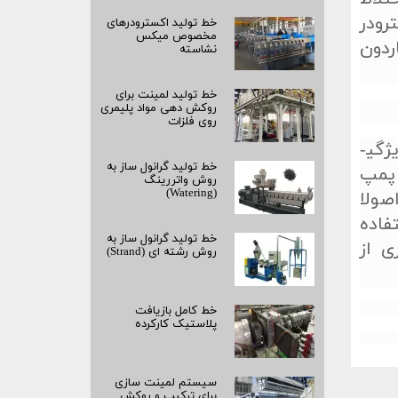
رودر
خط تولید اکسترودرهای
مخصوص میکس
ردون
نشاسته
خط تولید لمینت برای
روکش‌ دهی مواد پلیمری
روی فلزات
دسته ­ی دوم از اکسترودرهای دو ماردون، اکسترودرهای دو ماردون غیرهمسوگرد بوده که دارای ویژگی­
خط تولید گرانول ساز به
توان پمپ
روش واتررینگ
(Watering)
صولا
فاده
خط تولید گرانول ساز به
ی از
روش رشته‌ ای (Strand)
خط کامل بازیافت
پلاستیک کارکرده
سیستم لمینت‌ سازی
برای ترکیب و روکش‌