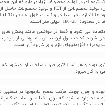
 گسترده ای در تولید محصولات زیادی دارد که این محص
نرم می­باشد. دو مشخصه مهم اي
–180 میلی متر است.
 استفاده می شود و فقط در مواقعی مانند بخش های آ
می شوند كه محصول اين بخش، آميزهایی از پليمر خ
 پودر) و افزودنی­های لازم برای كاربرد آن است.
تری بوده و هزینه بالاتری صرف ساخت آن می­شود که ب
به کار می­رود.
 بوده و چون جهت حرکت سطح ماردون­ها در نقطه­ی 
ه ماده وارد می­شود که برای اختلاط و ساخت کامپان
 ترین ویژگی این اکسترودر توان بالای دستگاه در اخ