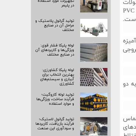
ولات
تجهیزات مورد استفاده
در پلیمر
شامل لوله­ی پلی­ اتیلن، لوله­ی پلی پروپیلن، تولید محصولاتی از PET و تولید محصولات حاصل از PVC
ن اكسترودرها اندازه قطر سيلندر و نسبت طول به قطر (L/D) است.
تولید گرانول پلاستیک و
مراحل آن در صنایع
مختلف
ميزه
لوله پلیکا فشار قوی:
روجی
ویژگی‌ها و کاربردهای آن
در صنایع مختلف
لوله پلیکا کشاورزی:
بهترین انتخاب برای
آبیاری و سیستم‌های
ه دو
کشاورزی
تولید لوله کاروگیت؛
فرآیند ساخت، ویژگی‌ها
و موارد استفاده
تماس
تولید گرانول لاستیک؛
فرآیند بازیافت، کاربردها
دهای
و سودآوری این صنعت
تلاط