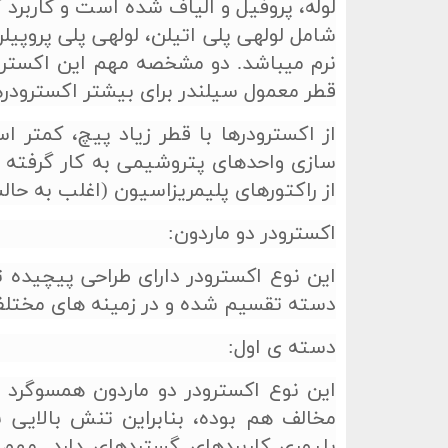
لوله، پروفيل و الياف شده است و کاربرد
قطر معمول سيلندر برای بيشتر اكسترودرها در محدوده 25
از اكسترودرها با قطر زياد پيچ، كمتر
سازی واحدهای پتروشيمی به كار گرفته 
از راكتورهای پلیمریزاسیون (اغلب به حالت
اکسترودر دو ماردون:
این نوع اکسترودر دارای طراحی پیچیده 
دسته تقسیم شده و در زمینه­ های مختلفی 
دسته­ ی اول:
این نوع اکسترودر دو ماردون همسوگرد
مخالف هم بوده، بنابراین تنش بالایی ب
پلیمری کاربرده­ای گسترده­ای دارد. مهم