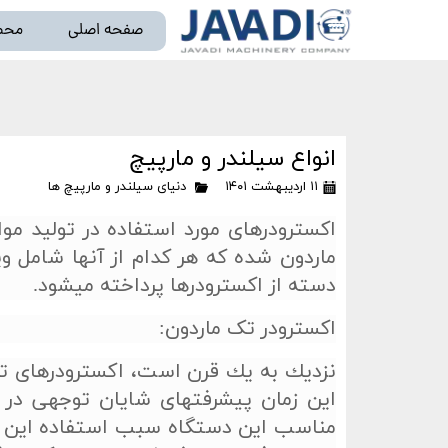
صفحه اصلی
محص
خط تو
انواع سیلندر و مارپیچ
۱۱ اردیبهشت ۱۴۰۱
دنیای سیلندر و مارپیچ ها
اکسترودرهای مورد استفاده در تولید م
ماردون شده که هر کدام از آن­ها شامل و
دسته از اکسترودرها پرداخته می­شود.
اکسترودر تک ماردون:
نزديك به يك قرن است، اكسترودرهای تك 
اين زمان پيشرفت­های شايان توجهی در
مناسب اين دستگاه سبب استفاده اين ما