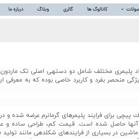
ولات
کاتالوگ ها
گالری
وبلاگ
درباره ما
خط تولید ظروف پلاستیک بادی(دستگاه تزریق پلاستیک بادی)
لید گرانول پلاستیک ( دستگاه کامپاند و بازیافت ) و تجهیزات وابس
خط شستشوی نایلون و تجهیزات وابسته
سیلندر و مارپیچ اکسترودر
واد پلیمری مختلف شامل دو دسته­ی اصلی تک ماردون 
یژگی منحصر بفرد و کاربرد خاصی بوده که به معرفی ای
سایر محصولات ( توقف تولید )
پيچی برای فرايند پليمرهای گرمانرم عرضه شده و در
 آنها حاصل شده است. قيمت كم، طراحی ساده و عم
شين در بسياری از فرايندهای شكلدهی مانند توليد ف