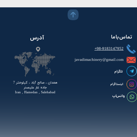
تماس با ما
آدرس
+98-9183147952
javadimachinery@gmail.com​​​​​​​​
تلگرام
همدان ، صالح آباد ، کیلومتر 7
اینستاگرام
جاده غار علیصدر
Iran , Hamedan , Salehabad
واتس اپ