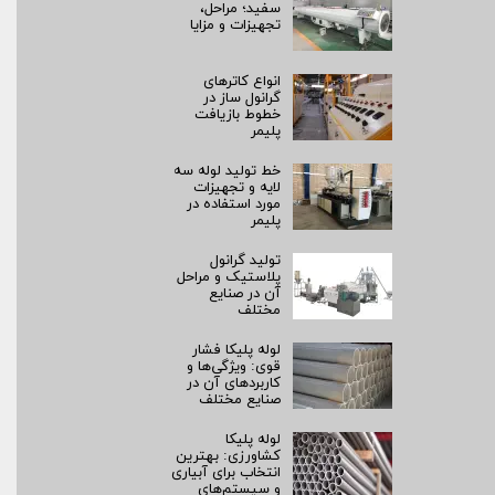
سفید؛ مراحل،
تجهیزات و مزایا
انواع کاترهای
گرانول ساز در
خطوط بازیافت
پلیمر
خط تولید لوله سه
لایه و تجهیزات
مورد استفاده در
پلیمر
تولید گرانول
پلاستیک و مراحل
آن در صنایع
مختلف
لوله پلیکا فشار
قوی: ویژگی‌ها و
کاربردهای آن در
صنایع مختلف
لوله پلیکا
کشاورزی: بهترین
انتخاب برای آبیاری
و سیستم‌های