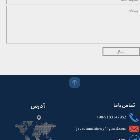
ارسال
تماس با ما
آدرس
+98-9183147952
javadimachinery@gmail.com​​​​​​​​