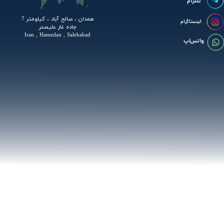
تلگرام
همدان ، صالح آباد ، کیلومتر 7
اینستاگرام
جاده غار علیصدر
Iran , Hamedan , Salehabad
واتس اپ