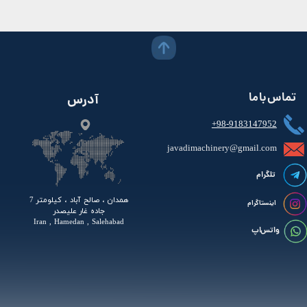
تماس با ما
آدرس
+98-9183147952
javadimachinery@gmail.com​​​​​​​​
تلگرام
همدان ، صالح آباد ، کیلومتر 7
اینستاگرام
جاده غار علیصدر
Iran , Hamedan , Salehabad
واتس اپ