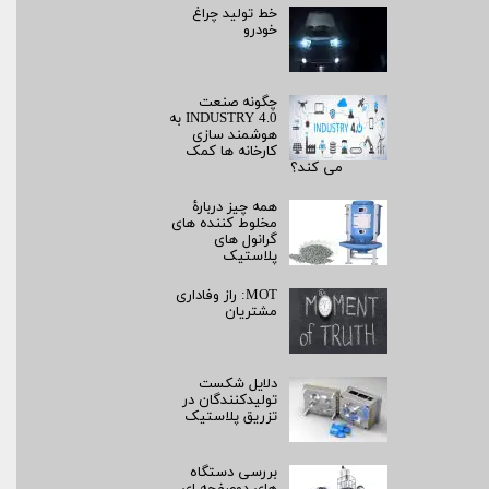
خط تولید چراغ
خودرو
چگونه صنعت
INDUSTRY 4.0 به
هوشمند سازی
کارخانه ها کمک
می کند؟
همه چیز دربارۀ
مخلوط کننده های
گرانول های
پلاستیک
MOT: راز وفاداری
مشتریان
دلایل شکست
تولیدکنندگان در
تزریق پلاستیک
بررسی دستگاه
های دوصفحه ای