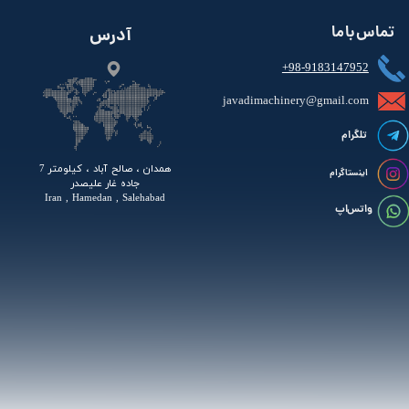
تماس با ما
آدرس
+98-9183147952
javadimachinery@gmail.com​​​​​​​​
تلگرام
همدان ، صالح آباد ، کیلومتر 7
اینستاگرام
جاده غار علیصدر
Iran , Hamedan , Salehabad
واتس اپ