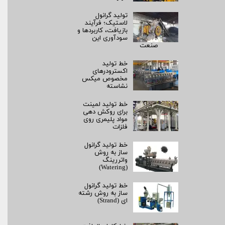
تولید گرانول
لاستیک؛ فرآیند
بازیافت، کاربردها و
سودآوری این
صنعت
خط تولید
اکسترودرهای
مخصوص میکس
نشاسته
خط تولید لمینت
برای روکش‌ دهی
مواد پلیمری روی
فلزات
خط تولید گرانول
ساز به روش
واتررینگ
(Watering)
خط تولید گرانول
ساز به روش رشته‌
ای (Strand)