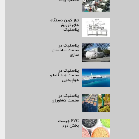
انتخاب ربات
تراز کردن دستگاه
های تزریق
پلاستیک
پلاستیک در
صنعت ساختمان
سازی
پلاستیک در
صنعت هوا فضا و
هواپیمایی
پلاستیک در
صنعت کشاورزی
PVC چیست –
بخش دوم