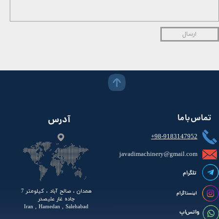
ارسال
تماس با ما
آدرس
+98-9183147952
javadimachinery@gmail.com​​​​​​​​
تلگرام
همدان ، صالح آباد ، کیلومتر 7
اینستاگرام
جاده غار علیصدر
Iran , Hamedan , Salehabad
واتس اپ