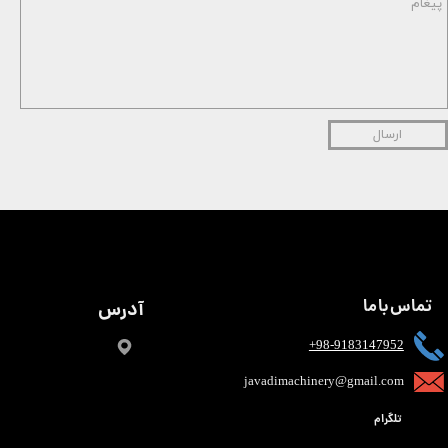
ارسال
تماس با ما
آدرس
+98-9183147952
javadimachinery@gmail.com​​​​​​​​
تلگرام