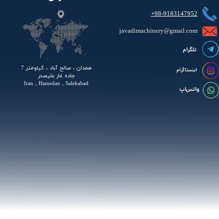
+98-9183147952
javadimachinery@gmail.com​​​​​​​​
تلگرام
همدان ، صالح آباد ، کیلومتر 7
اینستاگرام
جاده غار علیصدر
Iran , Hamedan , Salehabad
واتس اپ