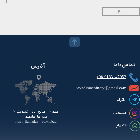
ارسال
تماس با ما
آدرس
+98-9183147952
javadimachinery@gmail.com​​​​​​​​
تلگرام
همدان ، صالح آباد ، کیلومتر 7
اینستاگرام
جاده غار علیصدر
Iran , Hamedan , Salehabad
واتس اپ