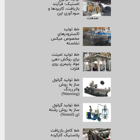
لاستیک؛ فرآیند
بازیافت، کاربردها و
سودآوری این
صنعت
خط تولید
اکسترودرهای
مخصوص میکس
نشاسته
خط تولید لمینت
برای روکش‌ دهی
مواد پلیمری روی
فلزات
خط تولید گرانول
ساز به روش
واتررینگ
(Watering)
خط تولید گرانول
ساز به روش رشته‌
ای (Strand)
خط کامل بازیافت
پلاستیک کارکرده