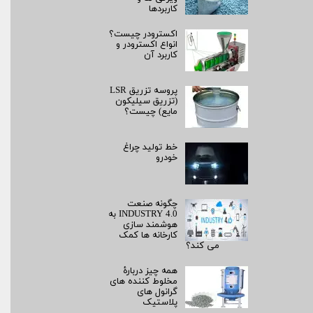
کاربردها
اکسترودر چیست؟
انواع اکسترودر و
کاربرد آن
پروسه تزریق LSR
(تزریق سیلیکون
مایع) چیست؟
خط تولید چراغ
خودرو
چگونه صنعت
INDUSTRY 4.0 به
هوشمند سازی
کارخانه ها کمک
می کند؟
همه چیز دربارۀ
مخلوط کننده های
گرانول های
پلاستیک