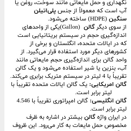
نگهداری و حمل مایعاتی مانند سوخت، روغن یا
آب است که معمولاً از جنس
پلی‌اتیلن
سنگین
(HDPE)
ساخته می‌شود
.
از سوی دیگر
گالن
(Gallon)
یکی از واحدهای
اندازه‌گیری حجم در سیستم بریتانیایی است
که در ایالات متحده، انگلستان و برخی از
کشورهای دیگر مورد استفاده قرار می‌گیرد. از
واحد گالن برای اندازه‌گیری حجم مایعاتی مانند
آب، بنزین یا شیر استفاده می‌شود و یک گالن
تقریباً با 4 لیتر در سیستم متریک برابری می‌کند
.
گالن امریکایی
:
یک گالن ایالات متحده تقریباً با
3.785 لیتر برابر است
.
گالن انگلیسی
:
گالن امپراتوری تقریباً با 4.546
لیتر برابر است
.
در ایران واژه
گالن
بیشتر در اشاره به ظرف
مخصوص حمل مایعات به کار می‌رود. این ظروف