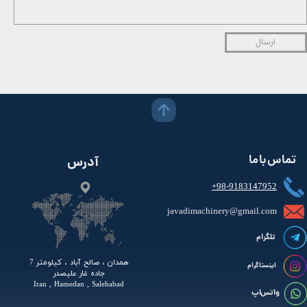
ارسال
تماس با ما
آدرس
+98-9183147952
javadimachinery@gmail.com​​​​​​​​
تلگرام
همدان ، صالح آباد ، کیلومتر 7
اینستاگرام
جاده غار علیصدر
Iran , Hamedan , Salehabad
واتس اپ