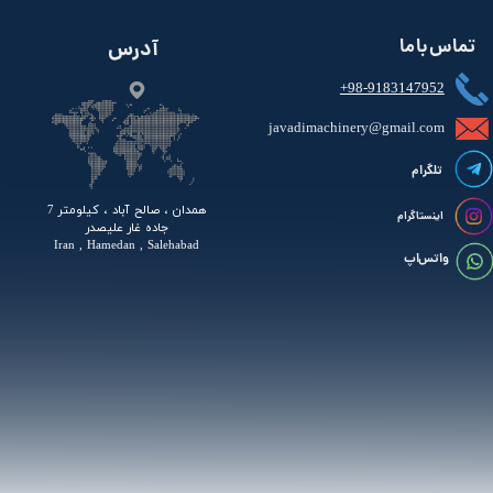
تماس با ما
آدرس
+98-9183147952
javadimachinery@gmail.com​​​​​​​​
تلگرام
همدان ، صالح آباد ، کیلومتر 7
اینستاگرام
جاده غار علیصدر
Iran , Hamedan , Salehabad
واتس اپ