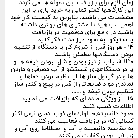
زمان لازم برای بازیافت این نمونه ها می گردد.
این کارگاهها کمتر تمایل به خرید باری با این
مشخصات می باشند. بنابرین به کیفیت کار خود
اهمیت بدهید تا مشتر ی های بهتری داشته
باشید در واقع برای موفقیت در بازیافت
پلاستیکها به سود دراز مدت فکر کنید .
۱۴ - هر روز قبل از شروع کار با دستگاه از تنظیم
بودن دستگاهها مطمئن باشید
مثلا آسیاب از تیز بودن و شل نبودن تیغه ها و
یا در دستگاههای شستشو از آب مصرفی و ماردن
ها و در گرانول ساز ها از تنظیم بودن دماها و
نماندن مواد ضایعاتی از قبل در پیچ و کندر ساز
تنظیم بودن تیغه و ......
۱۵ - از ویژگی ماده ای که بازیافت می نمایید
اطلاعات کسب کنید
حدود دانسیته,حلالها,دمای ذوب ,دمای نرمی.اکثر
کسانی که در بازیافت فعالیت می کنند
به مقایسه دانسیته با آب و اصطلاحا روی آبی و
زیر آبی بودن کفایت می کنند .