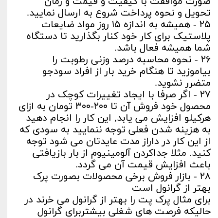
صورت موافقت با کیفیت و قیمت و زمان
تحویل و نحوه پرداخت شروع به ارسال نمایید.
۲۵ - همیشه به اندازه ۱۵ روز مواد ضایعات
پلاستیک برای کار خود کنار بگذارید تا دستگاه
شما همیشه فعال باشد.
۲۶ - نحوه محاسبه درصد وزنی رطوبت را
بیاموزید تا هنگام خرید بار از افراد سودجو
متضرر نشوید.
۲۷ - اگر صرفا با ایجاد تغییرات کوچک در
محصول خود فروش آن تا ۲۰۰-۳۰۰ تومان به ازای
هرکیلو افزایش می یابد, این کار را انجام دهید
به هزینه شدن فعلی توجه ننمایید به سودی که
از این کار در داراز مدت عایدتان می شود توجه
کنید. مثلا جداکردن آلومینیوم از بار بازیافتی
باعث افزایش قیمت آن می گردد.
۲۸ - بازار فروش برخی محصولات بصورت پرک
بهتر از گرانول است
برای مثال پرک پت را بهتر از گرانول می خرند در
حالیکه فرصت های شغلی بیشتربرای گرانول