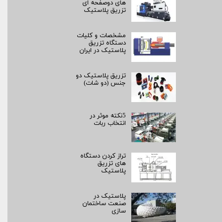
های دوصفحه ای
تزریق پلاستیک
مشخصات و کلیات
دستگاه تزریق
پلاستیک در ایران
تزریق پلاستیک دو
جنس (دو شات)
5نکته موثر در
انتخاب ربات
تراز کردن دستگاه
های تزریق
پلاستیک
پلاستیک در
صنعت ساختمان
سازی