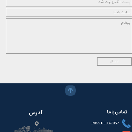
ارسال
تماس با ما
آدرس
+98-9183147952