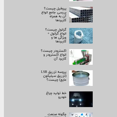
پروفیل چیست؟
بررسی جامع انواع
آن به همراه
کاربردها
گرانول چیست؟
انواع گرانول +
ویژگی ها و
کاربردها
اکسترودر چیست؟
انواع اکسترودر و
کاربرد آن
پروسه تزریق LSR
(تزریق سیلیکون
مایع) چیست؟
خط تولید چراغ
خودرو
چگونه صنعت