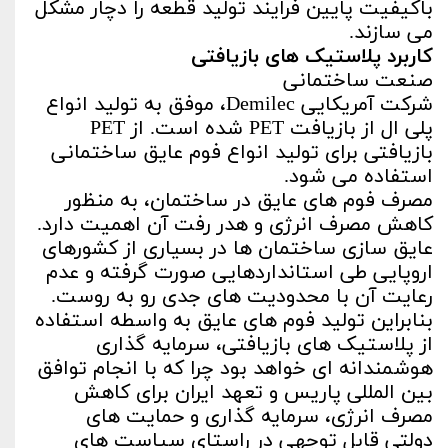
باکیفیت پایین فرایند تولید قطعه را دچار مشکل
می سازند.
کاربرد پلاستیک های بازیافتی
صنعت ساختمانی
شرکت آمریکایی Demilec، موفق به تولید انواع
پلی ال از بازیافت PET شده است. از PET
بازیافتی برای تولید انواع فوم عایق ساختمانی
استفاده می شود.
مصرف فوم های عایق در ساختمان، به منظور
کاهش مصرف انرژی و هدر رفت آن اهمیت دارد.
عایق سازی ساختمان ها در بسیاری از کشورهای
اروپایی طی استانداردهایی صورت گرفته و عدم
رعایت آن با محدودیت های جدی رو به روست.
بنابراین تولید فوم های عایق به واسطه استفاده
از پلاستیک های بازیافتی، سرمایه گذاری
هوشمندانه ای خواهد بود چرا که با انجام توافق
بین المللی پاریس و تعهد ایران برای کاهش
مصرف انرژی، سرمایه گذاری و حمایت های
دولتی قابل توجهی در راستای سیاست های