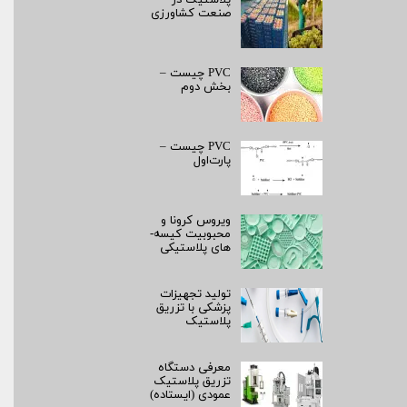
پلاستیک در
صنعت کشاورزی
PVC چیست –
بخش دوم
PVC چیست –
پارت‌اول
ویروس کرونا و
محبوبیت کیسه­
های پلاستیکی
تولید تجهیزات
پزشکی با تزریق
پلاستیک
معرفی دستگاه
تزریق پلاستیک
عمودی (ایستاده)