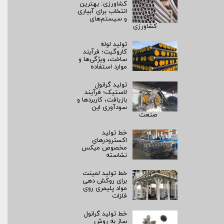
کشاورزی: بهترین
انتخاب برای آبیاری
و سیستم‌های
کشاورزی
تولید لوله
کاروگیت؛ فرآیند
ساخت، ویژگی‌ها و
موارد استفاده
تولید گرانول
لاستیک؛ فرآیند
بازیافت، کاربردها و
سودآوری این
صنعت
خط تولید
اکسترودرهای
مخصوص میکس
نشاسته
خط تولید لمینت
برای روکش‌ دهی
مواد پلیمری روی
فلزات
خط تولید گرانول
ساز به روش