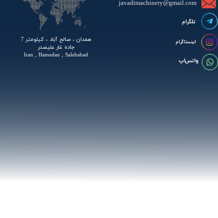
javadimachinery@gmail.com​​​​​​​​
تلگرام
همدان ، صالح آباد ، کیلومتر 7
اینستاگرام
جاده غار علیصدر
Iran , Hamedan , Salehabad
واتس اپ