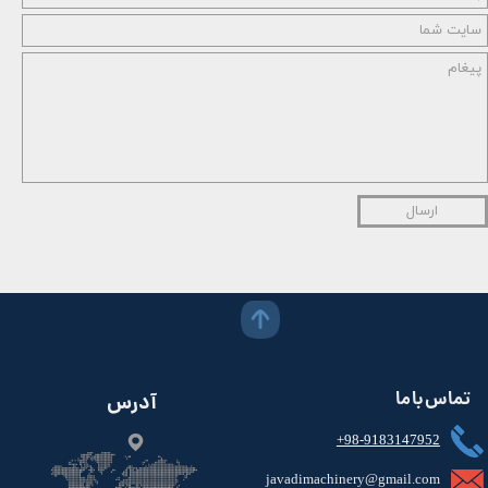
ارسال
تماس با ما
آدرس
+98-9183147952
javadimachinery@gmail.com​​​​​​​​