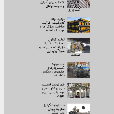
انتخاب برای آبیاری
و سیستم‌های
کشاورزی
تولید لوله
کاروگیت؛ فرآیند
ساخت، ویژگی‌ها و
موارد استفاده
تولید گرانول
لاستیک؛ فرآیند
بازیافت، کاربردها و
سودآوری این
صنعت
خط تولید
اکسترودرهای
مخصوص میکس
نشاسته
خط تولید لمینت
برای روکش‌ دهی
مواد پلیمری روی
فلزات
خط تولید گرانول
ساز به روش
واتررینگ