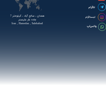
تلگرام
همدان ، صالح آباد ، کیلومتر 7
اینستاگرام
جاده غار علیصدر
Iran , Hamedan , Salehabad
واتس اپ