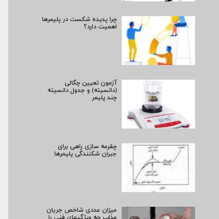
چرا پدیده شکست در پلیمرها
اهمیت دارد؟
آزمون تعیین چگالی
(دانسیته) و جدول دانسیته
چند پلیمر
چقرمه سازی راهی برای
جبران شکنندگی پلیمرها
میزان عددی شاخص جریان
مذاب چه ویژگی­­های فنی را