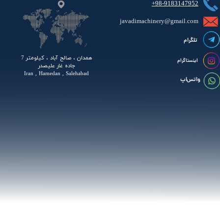
+98-9183147952
javadimachinery@gmail.com​​​​​​​​
تلگرام
همدان ، صالح آباد ، کیلومتر 7
اینستاگرام
جاده غار علیصدر
Iran , Hamedan , Salehabad
واتس اپ