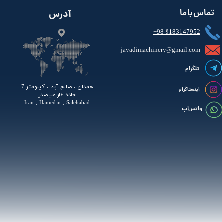
تماس با ما
آدرس
+98-9183147952
javadimachinery@gmail.com​​​​​​​​
تلگرام
همدان ، صالح آباد ، کیلومتر 7
اینستاگرام
جاده غار علیصدر
Iran , Hamedan , Salehabad
واتس اپ