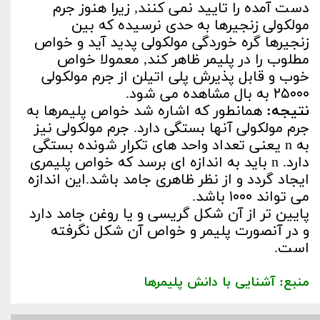
دست آمده را تایید نمی کنند, زیرا هنوز جرم
مولکولی زنجیرها به حدی نرسیده که بین
زنجیرها گره خوردگی مولکولی پدید آید و خواص
مطلوب را در پلیمر ظاهر کند, معمولا خواص
خوب و قابل پذیرش پلی اتیلن از جرم مولکولی
۲۵۰۰۰ به بال مشاهده می شود.
نتیجه:
همانطور که اشاره شد خواص پلیمرها به
جرم مولکولی آنها بستگی دارد. جرم مولکولی نیز
به n یعنی تعداد واحد های تکرار شونده بستگی
دارد. n باید به اندازه ای برسد که خواص پلیمری
ایجاد گردد و از نظر ظاهری جامد باشد.این اندازه
می تواند ۱۰۰۰ باشد.
پایین تر از آن شکل گریسی و یا روغن جامد دارد
و در آنصورت پلیمر و خواص آن شکل نگرفته
است.
منبع:
آشنایی با دانش پلیمرها