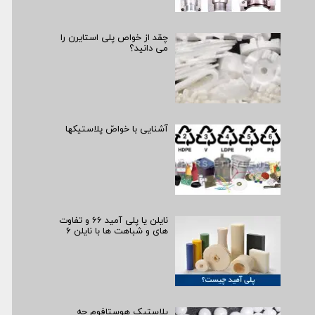
چقد از خواص پلی استایرن را
می دانید؟
آشنایی با خواصّ پلاستیک­ها
نایلن یا پلی آمید ۶۶ و تفاوت
های و شباهت ها با نایلن ۶
پلاستیک هوستافوم چه