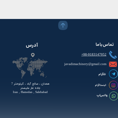
تماس با ما
آدرس
+98-9183147952
javadimachinery@gmail.com​​​​​​​​
تلگرام
همدان ، صالح آباد ، کیلومتر 7
اینستاگرام
جاده غار علیصدر
Iran , Hamedan , Salehabad
واتس اپ