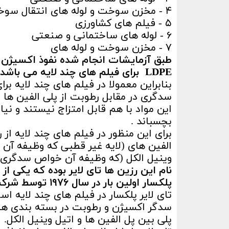
۴ - مخزن سوخت و لوله های انتقال سوخت
۵ - فیلم های کشاورزی
۶ - لوله های ساختمانی و صنعتی
۷ - مخزن سوخت و لوله های
طبق آزمایشات انجام شده نفوذ اکسیژن 
LDPE
برای فیلم های چند لایه می باشد.
بنابراین معمولا در فیلم های چند لایه ب
سدگری در مقابل رطوبت از پلی الفین ها 
این مواد با هم قابل امتزاج نیستند و نیاز
بچسباند .
برای این منظور در فیلم های چند لایه از
الفین های (لایه غیر قطبی که وظیفه آن غی
وینیل الکل (که وظیفه آن خواص سدگری در 
نام این رزین ها تای لایر بوده که یکی ا
پلکسار اولین بار در سال ۱۹۷۶ توسط شرکت لیوندل بازل در هلند ساخته شده است.
تای لایر پلکسار در فیلم های چند لایه اس
سدگر اکسیژن و رطوبت در بسته بندی ه
پلی بین پل الفین ها و اتیل وینیل الکل.