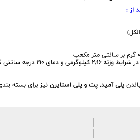
 از :
لکل)
شاخص جریان مذاب طبق ASTM D1238 در شرایط وزنه ۲٫۱۶ کیلوگرمی و دمای ۱۹۰ 
باندن
پلی آمید, پت و پلی استایرن
نیز برای بسته بندی