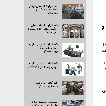
خط تولید اکسترودرهای
مخصوص میکس
نشاسته
خط تولید لمینت برای
روکش‌ دهی مواد پلیمری
روی فلزات
لا
خط تولید گرانول ساز به
روش واتررینگ
هم
(Watering)
ی
خط تولید گرانول ساز به
روش رشته‌ ای (Strand)
خط کامل بازیافت
پلاستیک کارکرده
ی
سیستم لمینت‌ سازی
برای ترکیب و روکش‌