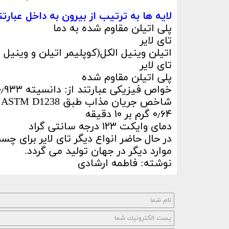
لایه ها به ترتیب از بیرون به داخل عبارتند
پلی اتیلن مقاوم شده به دما
تای لایر
اتیلن وینیل الکل(کوپلیمر اتیلن و وینیل ا
تای لایر
پلی اتیلن مقاوم شده
خواص فیزیکی عبارتند از: دانسیته ۰٫۹۳۳ گرم بر سانتی متر مکعب
۰٫۶۴ گرم بر ۱۰ دقیقه
دمای وایکت ۱۲۳ درجه سانتی گراد
در حال حاضر انواع دیگر تای لایر برای چس
موارد دیگر در جهان تولید می گردد.
نوشته: فاطمه ارشادی