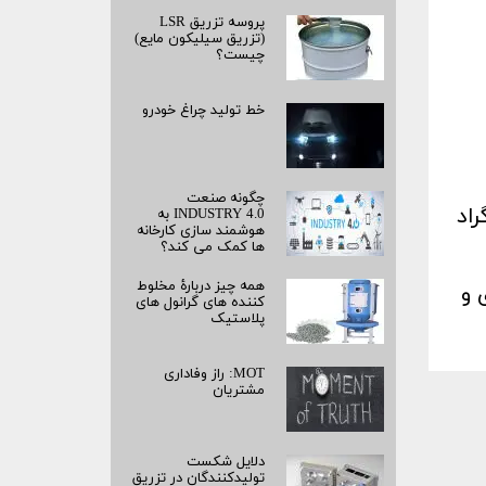
پروسه تزریق LSR
(تزریق سیلیکون مایع)
چیست؟
خط تولید چراغ خودرو
چگونه صنعت
درجه سانتی گراد
INDUSTRY 4.0 به
هوشمند سازی کارخانه
ها کمک می کند؟
همه چیز دربارۀ مخلوط
 و
کننده های گرانول های
پلاستیک
MOT: راز وفاداری
مشتریان
دلایل شکست
تولیدکنندگان در تزریق