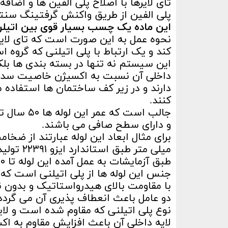
تای لایرها با اصلاح پلی الفین ها و اضاف
پلی الفین از طریق واکنش گرفتینگ سنتز
این ماده یک چسب بسیار قوی بین اتیلن و
نحوه عمل به این صورت است که تای لایر
کند و یک ارتباط با پلی اتیلنی که گروه
این سیستم نه تنها در بسته بندی ها بلک
داخلی آن نسبت به اکسیژن خاصیت سدگری 
دارند و در زیر کف ساختمان ها استفاده 
کنند.
جالب است 
و دارای سطح صافی می باشند.
میلی متر طبق استاندارد ایزو ۲۲۳۹۱ تولید می گردند.
طبق آزمایشات به عمل آمده این لوله تا ۴۹۰ سال دوام دارد.
جنس این لوله ها از پلی اتیلنی است که د
با مقاومت بالای هیدرواستاتیک و بدون ن
دو عامل باعث انعطاف پذیری آن می گردد
نوع پلی اتیلنی که مقاوم شده است و لای
لایه داخلی آن باعث افزایش مقاوم به اک