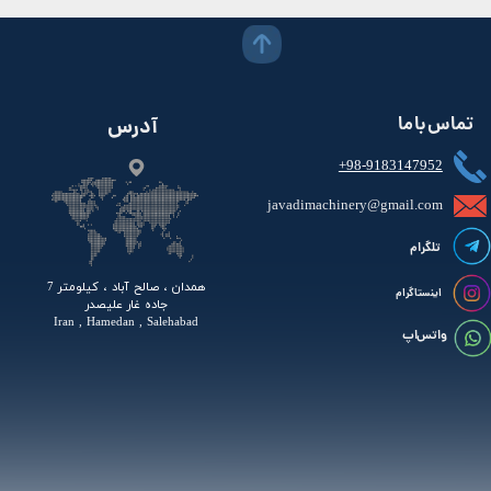
تماس با ما
آدرس
+98-9183147952
javadimachinery@gmail.com​​​​​​​​
تلگرام
همدان ، صالح آباد ، کیلومتر 7
اینستاگرام
جاده غار علیصدر
Iran , Hamedan , Salehabad
واتس اپ