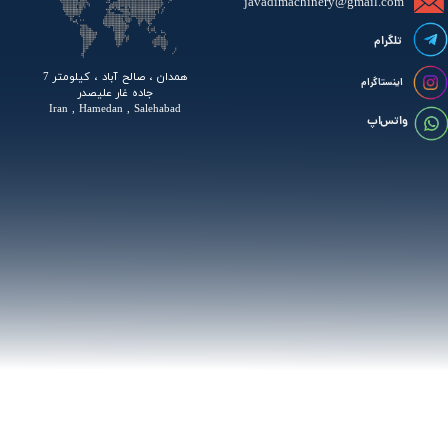
javadimachinery@gmail.com​​​​​​​​
تلگرام
همدان ، صالح آباد ، کیلومتر 7
اینستاگرام
جاده غار علیصدر
Iran , Hamedan , Salehabad
واتس اپ