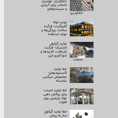
کشاورزی: بهترین
انتخاب برای آبیاری
و سیستم‌های
کشاورزی
تولید لوله
کاروگیت؛ فرآیند
ساخت، ویژگی‌ها و
موارد استفاده
تولید گرانول
لاستیک؛ فرآیند
بازیافت، کاربردها و
سودآوری این
صنعت
خط تولید
اکسترودرهای
مخصوص میکس
نشاسته
خط تولید لمینت
برای روکش‌ دهی
مواد پلیمری روی
فلزات
خط تولید گرانول
ساز به روش