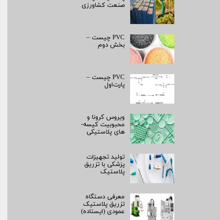
صنعت کشاورزی
PVC چیست –
بخش دوم
PVC چیست –
پارت‌اول
ویروس کرونا و
محبوبیت کیسه­
های پلاستیکی
تولید تجهیزات
پزشکی با تزریق
پلاستیک
معرفی دستگاه
تزریق پلاستیک
عمودی (ایستاده)