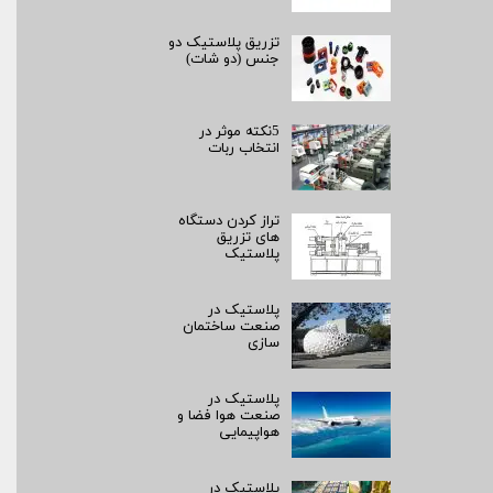
تزریق پلاستیک دو
جنس (دو شات)
5نکته موثر در
انتخاب ربات
تراز کردن دستگاه
های تزریق
پلاستیک
پلاستیک در
صنعت ساختمان
سازی
پلاستیک در
صنعت هوا فضا و
هواپیمایی
پلاستیک در