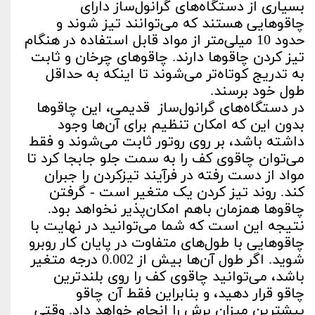
بسیاری از دستگاه‌های گرانول‌ساز دارای
چاقوهایی هستند که می‌توانند تیز شوند و
حدود 10 میلی‌متر از مواد قابل استفاده در هنگام
تیز کردن چاقوها دارند. چاقوهای چرخان و ثابت
به تدریج کوتاه‌تر می‌شوند تا اینکه به حداقل
طول خود برسند.
در دستگاه‌های گرانول‌ساز قدیمی، این چاقوها
بدون این که امکان تنظیم برای آن‌ها وجود
داشته باشد، بر روی روتور ثابت می‌شوند و فقط
می‌توان چاقوی کف را به سمت جلو جابجا کرد تا
مواد از دست رفته در فرآیند تیزکردن را جبران
کند. روند تیز کردن یک متغیر است - گرفتن
چاقوها همزمان باهم امکان‌پذیر نخواهد بود.
نتیجه این است که شما می‌توانید در نهایت با
چاقوهایی با طول‌های متفاوت در پایان کار روبرو
شوید. اگر طول‌ آن‌ها بیش از 0.002 درجه متغیر
باشد، می‌توانید چاقوی کف را روی بلندترین
چاقو قرار دهید، و بنابراین فقط آن چاقو
بیشترین میزان برش را انجام خواهد داد. وقتی