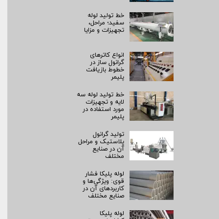
خط تولید لوله
سفید؛ مراحل،
تجهیزات و مزایا
انواع کاترهای
گرانول ساز در
خطوط بازیافت
پلیمر
خط تولید لوله سه
لایه و تجهیزات
مورد استفاده در
پلیمر
تولید گرانول
پلاستیک و مراحل
آن در صنایع
مختلف
لوله پلیکا فشار
قوی: ویژگی‌ها و
کاربردهای آن در
صنایع مختلف
لوله پلیکا