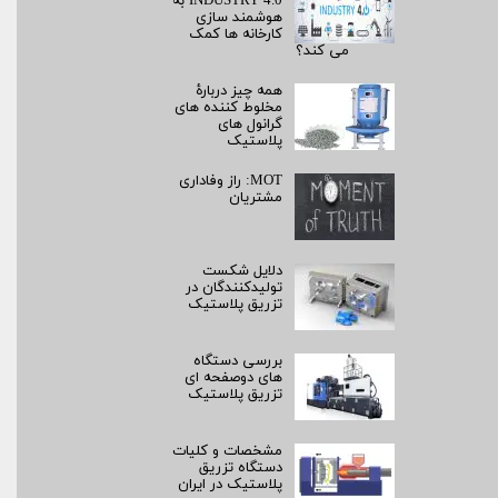
INDUSTRY 4.0 به
هوشمند سازی
کارخانه ها کمک
می کند؟
همه چیز دربارۀ
مخلوط کننده های
گرانول های
پلاستیک
MOT: راز وفاداری
مشتریان
دلایل شکست
تولیدکنندگان در
تزریق پلاستیک
بررسی دستگاه
های دوصفحه ای
تزریق پلاستیک
مشخصات و کلیات
دستگاه تزریق
پلاستیک در ایران