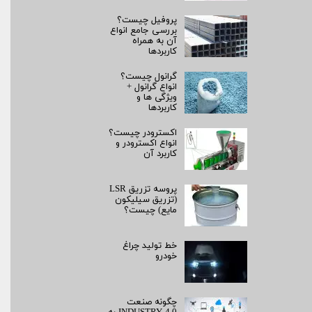
پروفیل چیست؟
بررسی جامع انواع
آن به همراه
کاربردها
گرانول چیست؟
انواع گرانول +
ویژگی ها و
کاربردها
اکسترودر چیست؟
انواع اکسترودر و
کاربرد آن
پروسه تزریق LSR
(تزریق سیلیکون
مایع) چیست؟
خط تولید چراغ
خودرو
چگونه صنعت