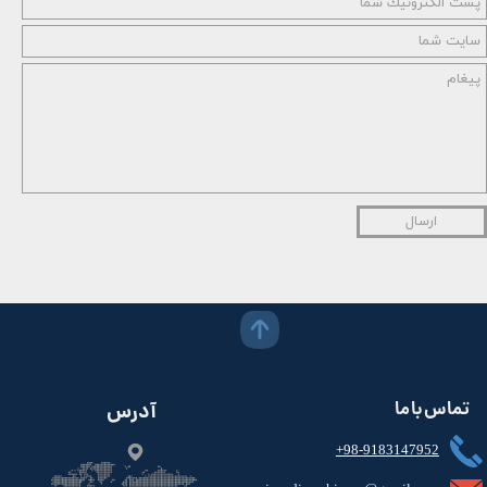
ارسال
تماس با ما
آدرس
+98-9183147952